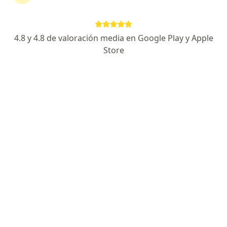
4.8 y 4.8 de valoración media en Google Play y Apple
Store
Dr. Gonzalo Tolosa Alvarez
·
Ver más
Urólogo, Sexólogo
306 opiniones
Dirección
En línea
Av. Rivadavia 14252, Ramos Mejía
•
Mapa
Consultorio Ramos Mejía
Consultas sucesivas Urología
$ 130.000
Este especialista no ofrece reserva de turno en línea en esta dirección.
Solicitá un turno