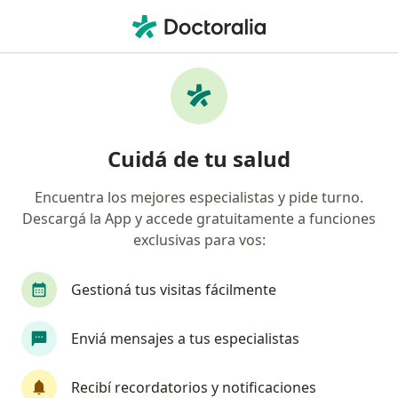
Men
Urólogo • San Miguel, Buenos Aires
Filtros
Obra social
Mapa
Urólogos en San Miguel
Cuidá de tu salud
Encuentra los mejores especialistas y pide turno.
¿Cuál es tu obra social?
Descargá la App y accede gratuitamente a funciones
OSDE Binario
Swiss Medical
IOMA
exclusivas para vos:
Galeno
Accord Salud
Ver más
Gestioná tus visitas fácilmente
Enviá mensajes a tus especialistas
Recibí recordatorios y notificaciones