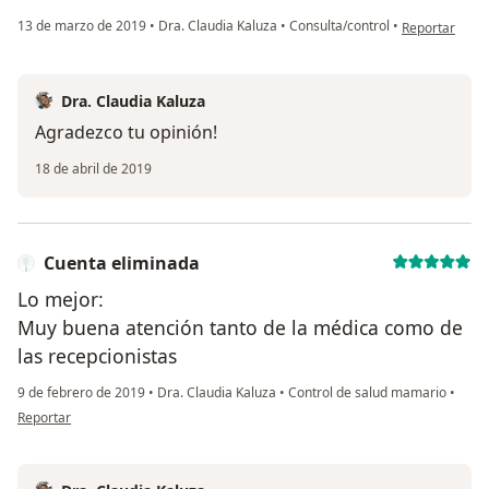
en opinión del
13 de marzo de 2019
•
Dra. Claudia Kaluza
•
Consulta/control
•
Reportar
Dra. Claudia Kaluza
Agradezco tu opinión!
18 de abril de 2019
Cuenta eliminada
Lo mejor:
Muy buena atención tanto de la médica como de
las recepcionistas
9 de febrero de 2019
•
Dra. Claudia Kaluza
•
Control de salud mamario
•
en opinión del usuario Cuenta eliminada
Reportar