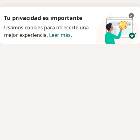
Tu privacidad es importante
Usamos cookies para ofrecerte una
mejor experiencia.
Leer más
.
Servicio
Privacidad y cookies
Política de privacidad para determinados
profesionales de la salud
Quiénes somos
Contacto
Empleos
Nuevas posiciones
Condiciones Generales de Contratación
Para los pacientes
Especialistas