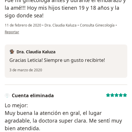
la amé!!! Hoy mis hijos tienen 19 y 18 años y la
sigo donde sea!
11 de febrero de 2020
•
Dra. Claudia Kaluza
•
Consulta Ginecología
•
en opinión del usuario Leticia
Reportar
Dra. Claudia Kaluza
Gracias Leticia! Siempre un gusto recibirte!
3 de marzo de 2020
Cuenta eliminada
Lo mejor:
Muy buena la atención en gral, el lugar
agradable, la doctora super clara. Me sentí muy
bien atendida.