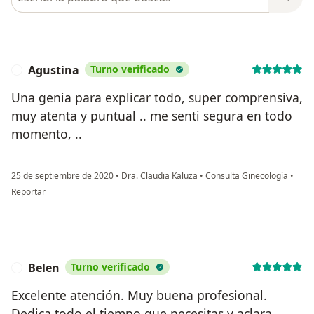
Agustina
Turno verificado
A
Una genia para explicar todo, super comprensiva,
muy atenta y puntual .. me senti segura en todo
momento, ..
25 de septiembre de 2020
•
Dra. Claudia Kaluza
•
Consulta Ginecología
•
en opinión del usuario Agustina
Reportar
Belen
Turno verificado
B
Excelente atención. Muy buena profesional.
Dedica todo el tiempo que necesitas y aclara