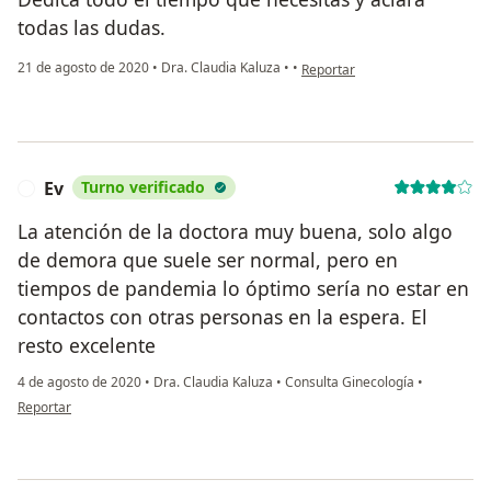
todas las dudas.
en opinión del usuario Belen
21 de agosto de 2020
•
Dra. Claudia Kaluza
•
•
Reportar
Ev
Turno verificado
E
La atención de la doctora muy buena, solo algo
de demora que suele ser normal, pero en
tiempos de pandemia lo óptimo sería no estar en
contactos con otras personas en la espera. El
resto excelente
4 de agosto de 2020
•
Dra. Claudia Kaluza
•
Consulta Ginecología
•
en opinión del usuario Ev
Reportar