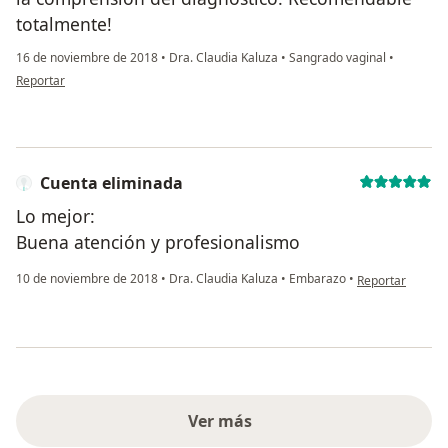
totalmente!
16 de noviembre de 2018
•
Dra. Claudia Kaluza
•
Sangrado vaginal
•
en opinión del usuario Cuenta eliminada
Reportar
Cuenta eliminada
Lo mejor:
Buena atención y profesionalismo
en opinión del u
10 de noviembre de 2018
•
Dra. Claudia Kaluza
•
Embarazo
•
Reportar
Ver más