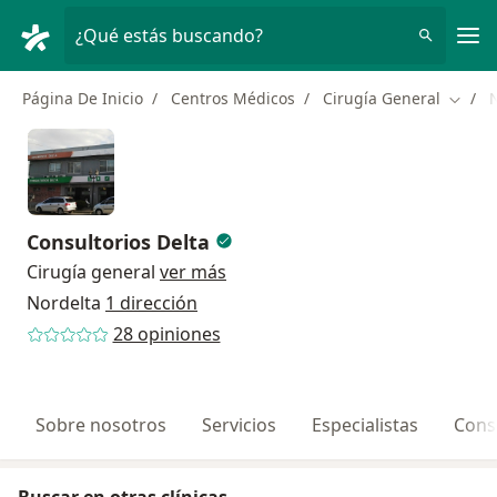
Men
¿Qué estás buscando?
Página De Inicio
Centros Médicos
Cirugía General
Cambi
Consultorios Delta
Cirugía general
ver más
Nordelta
1 dirección
28 opiniones
Sobre nosotros
Servicios
Especialistas
Cons
Buscar en otras clínicas