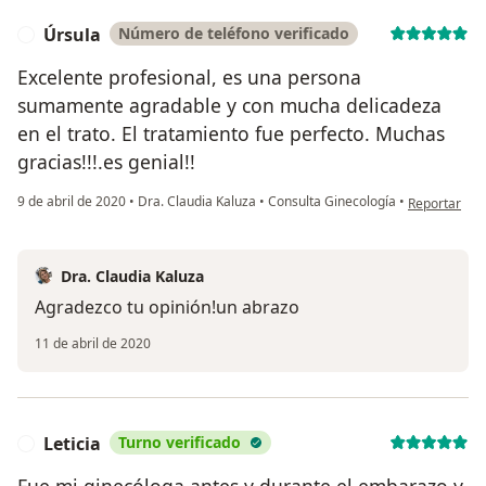
Úrsula
Número de teléfono verificado
Ú
Excelente profesional, es una persona
sumamente agradable y con mucha delicadeza
en el trato. El tratamiento fue perfecto. Muchas
gracias!!!.es genial!!
en opinión d
9 de abril de 2020
•
Dra. Claudia Kaluza
•
Consulta Ginecología
•
Reportar
Dra. Claudia Kaluza
Agradezco tu opinión!un abrazo
11 de abril de 2020
Leticia
Turno verificado
L
Fue mi ginecóloga antes y durante el embarazo y