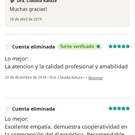
Dra. Claudia Kaluza
Muchas gracias!
18 de abril de 2019
Cuenta eliminada
Turno verificado
Lo mejor:
La atencion y la calidad profesional y amabilidad
en opinión del usuario Cuen
20 de diciembre de 2018
•
Dra. Claudia Kaluza
•
•
Reportar
Cuenta eliminada
Lo mejor:
Excelente empatía, demuestra cooperatividad en
la comprensión del diagnóstico. Recomendable