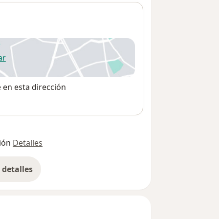
ar
 abre en una nueva pestaña
e en esta dirección
ión
Detalles
detalles
bre la dirección