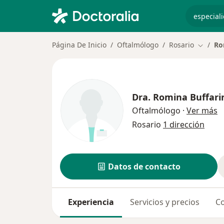
especiali
Página De Inicio
Oftalmólogo
Rosario
Ro
Cambiar
Dra.
Romina Buffari
s
Oftalmólogo
·
Ver más
Rosario
1 dirección
Datos de contacto
Experiencia
Servicios y precios
Co