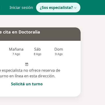
Iniciar sesión
¿Sos especialista?
 cita en Doctoralia
Mañana
Sáb
Dom
Lun
Mar
7 Ago
8 Ago
9 Ago
10 Ago
11 Ag
e especialista no ofrece reserva de
turno en línea en esta dirección.
Solicitá un turno