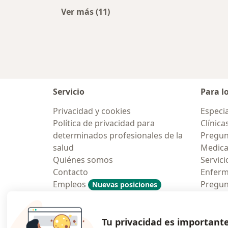
Ver más (11)
Más en esta categoría: Ciudades ce
Servicio
Para l
Privacidad y cookies
Especia
Política de privacidad para
Clínica
determinados profesionales de la
Pregunt
salud
Medic
Quiénes somos
Servici
Contacto
Enfer
Empleos
Pregun
Nuevas posiciones
Condiciones Generales de
Aplicac
Contratación
Tu privacidad es important