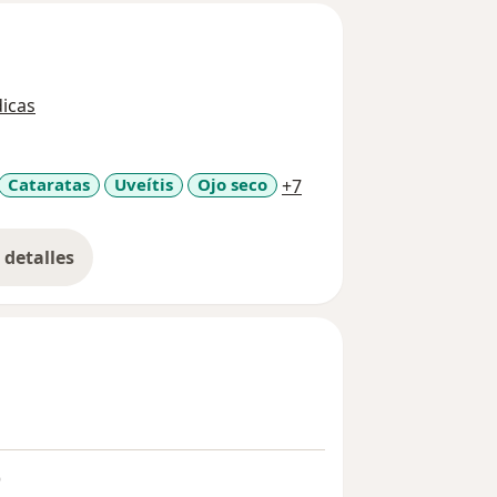
icas
a11y_sr_more_diseases
Cataratas
Uveítis
Ojo seco
+7
detalles
bre la experiencia
)