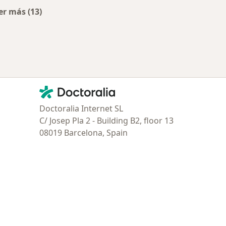
er más (13)
tratadas
Más en esta categoría: Obras sociales más populare
Contacto
Doctoralia - Página de inicio
Doctoralia Internet SL
C/ Josep Pla 2 - Building B2, floor 13
08019 Barcelona, Spain