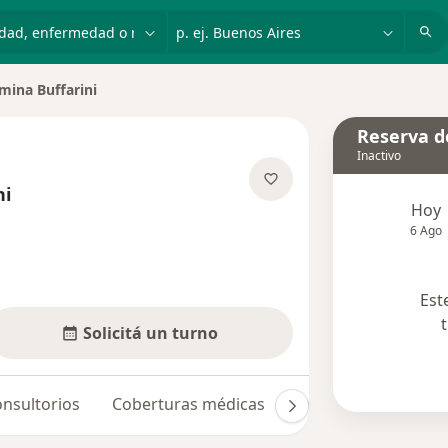
dad, enfermedad o nombre
p. ej. Buenos Aires
mina Buffarini
 de ciudad
Reserva de
Inactivo
ni
Hoy
obre las especializaciones
6 Ago
Est
Solicitá un turno
nsultorios
Coberturas médicas
Opiniones