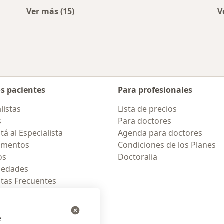
Ver más (15)
V
rcanas a Rosario
Más en esta categoría: Enfermedades más 
os pacientes
Para profesionales
listas
Lista de precios
s
Para doctores
á al Especialista
Agenda para doctores
amentos
Condiciones de los Planes
os
Doctoralia
medades
tas Frecuentes
ión para móvil
e