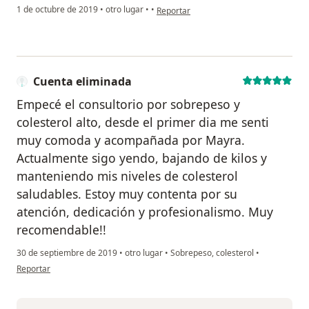
en opinión del usuario Cuenta eliminad
1 de octubre de 2019
•
otro lugar
•
•
Reportar
Cuenta eliminada
Empecé el consultorio por sobrepeso y
colesterol alto, desde el primer dia me senti
muy comoda y acompañada por Mayra.
Actualmente sigo yendo, bajando de kilos y
manteniendo mis niveles de colesterol
saludables. Estoy muy contenta por su
atención, dedicación y profesionalismo. Muy
recomendable!!
30 de septiembre de 2019
•
otro lugar
•
Sobrepeso, colesterol
•
en opinión del usuario Cuenta eliminada
Reportar