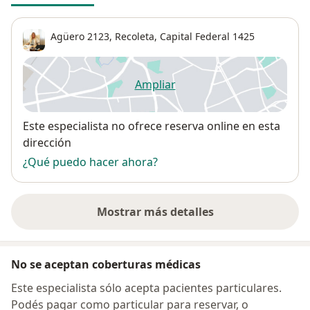
Agüero 2123,
Recoleta
,
Capital Federal
1425
Ampliar
se abre en una nueva pestañ
Disponibilidad
Este especialista no ofrece reserva online en esta
dirección
¿Qué puedo hacer ahora?
Mostrar más detalles
sobre la dirección
No se aceptan coberturas médicas
Este especialista sólo acepta pacientes particulares.
Podés pagar como particular para reservar, o