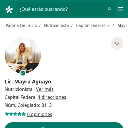
Men
¿Qué estás buscando?
Página De Inicio
Nutricionista
Capital Federal
Mayr
Cambiar d
Lic.
Mayra Aguayo
sobre las especializaciones
Nutricionista
·
Ver más
Capital Federal
4 direcciones
Núm. Colegiado: 8113
6 opiniones