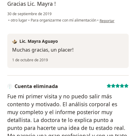
Gracias Lic. Mayra !
30 de septiembre de 2019
en opinión del usuari
•
otro lugar
•
Para organizarme con mí alimentación
•
Reportar
Lic. Mayra Aguayo
Muchas gracias, un placer!
1 de octubre de 2019
Cuenta eliminada
Fue mi primer visita y no puedo salir más
contento y motivado. El análisis corporal es
muy completo y el informe posterior muy
detallista. La doctora te lo explica punto a
punto para hacerte una idea de tu estado real.
Me parecio una gran profesional y con un trato