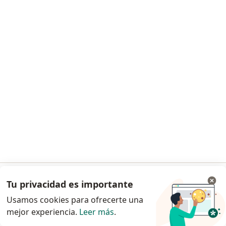
Consultas sucesivas Nutrición
$ 1
Este especialista no ofrece reserva de turno en línea en esta dirección.
Solicitá un turno
Dra. Carolina Carabajal
·
Ver más
Nutricionista, Médico general y familiar
Tu privacidad es importante
Ir a la app
145 opiniones
Usamos cookies para ofrecerte una
Consultas sucesivas Nutrición
$ 147
mejor experiencia.
Leer más
.
Continuar en el navegador
Este especialista no ofrece reserva de turno en línea en esta dirección.