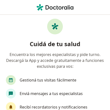
Men
Nutricionista • Palermo, Capital Federal, Capital Federal
Filtros
Obra social
Mapa
Nutricionistas en Palermo, Capital Federal
Cuidá de tu salud
Encuentra los mejores especialistas y pide turno.
¿Cuál es tu obra social?
Descargá la App y accede gratuitamente a funciones
OSDE Binario
Swiss Medical
IOMA
IA
exclusivas para vos:
Gestioná tus visitas fácilmente
Enviá mensajes a tus especialistas
Recibí recordatorios y notificaciones