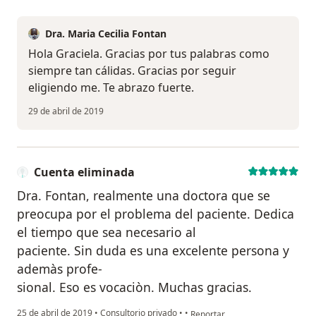
Dra. Maria Cecilia Fontan
Hola Graciela. Gracias por tus palabras como
siempre tan cálidas. Gracias por seguir
eligiendo me. Te abrazo fuerte.
29 de abril de 2019
Cuenta eliminada
Dra. Fontan, realmente una doctora que se
preocupa por el problema del paciente. Dedica
el tiempo que sea necesario al
paciente. Sin duda es una excelente persona y
ademàs profe-
sional. Eso es vocaciòn. Muchas gracias.
en opinión del usuario Cuenta e
25 de abril de 2019
•
Consultorio privado
•
•
Reportar