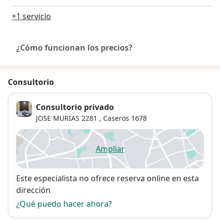
+1 servicio
¿Cómo funcionan los precios?
Consultorio
Consultorio privado
JOSE MURIAS 2281 ,
Caseros
1678
Ampliar
se abre en una nueva pestañ
Disponibilidad
Este especialista no ofrece reserva online en esta
dirección
¿Qué puedo hacer ahora?