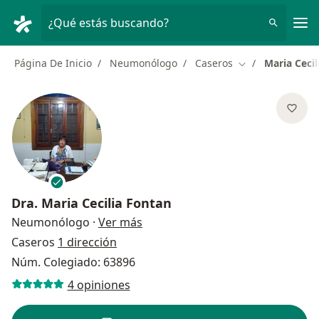
Men
¿Qué estás buscando?
Página De Inicio
Neumonólogo
Caseros
Maria Cecil
Cambiar de ciud
Dra.
Maria Cecilia Fontan
sobre las especializaciones
Neumonólogo
·
Ver más
Caseros
1 dirección
Núm. Colegiado: 63896
4 opiniones