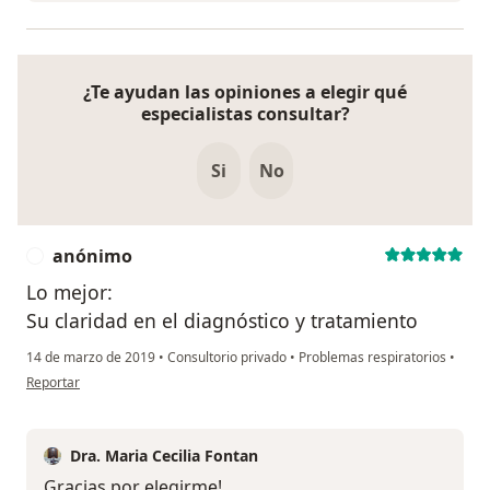
¿Te ayudan las opiniones a elegir qué
especialistas consultar?
Si
No
anónimo
A
Lo mejor:
Su claridad en el diagnóstico y tratamiento
14 de marzo de 2019
•
Consultorio privado
•
Problemas respiratorios
•
en opinión del usuario anónimo
Reportar
Dra. Maria Cecilia Fontan
Gracias por elegirme!