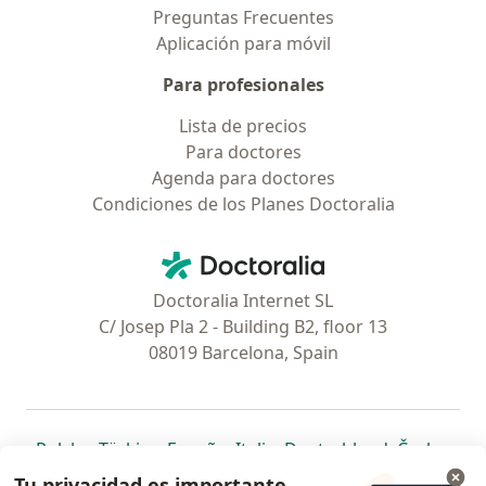
Preguntas Frecuentes
Aplicación para móvil
Para profesionales
Lista de precios
Para doctores
Agenda para doctores
Condiciones de los Planes Doctoralia
Contacto
Doctoralia - Página de inicio
Doctoralia Internet SL
C/ Josep Pla 2 - Building B2, floor 13
08019 Barcelona, Spain
se abre en una nueva pestaña
se abre en una nueva pestaña
se abre en una nueva pestaña
se abre en una nueva pes
se abre en 
se a
Polska
,
Türkiye
,
España
,
Italia
,
Deutschland
,
Česko
,
se abre en una nueva pestaña
se abre en una nueva pestaña
se abre en una nueva pestaña
se abre en una nueva p
se abre en 
se abr
Portugal
,
México
,
Chile
,
Brasil
,
Argentina
,
Perú
,
Tu privacidad es importante