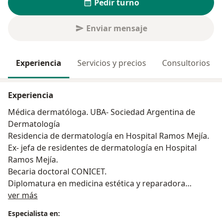
Pedir turno
Enviar mensaje
Experiencia
Servicios y precios
Consultorios
Experiencia
Médica dermatóloga. UBA- Sociedad Argentina de
Dermatología
Residencia de dermatología en Hospital Ramos Mejía.
Ex- jefa de residentes de dermatología en Hospital
Ramos Mejía.
Becaria doctoral CONICET.
Diplomatura en medicina estética y reparadora
Sobre mí
Diplomatura en dermato-oncología
ver más
Jefa de trabajos prácticos de dermatología de la UBA
Especialista en: