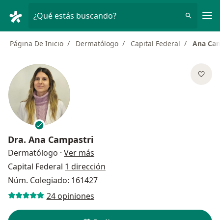
Men
¿Qué estás buscando?
Página De Inicio
Dermatólogo
Capital Federal
Ana Cam
Dra.
Ana Campastri
sobre las especializaciones
Dermatólogo
·
Ver más
Capital Federal
1 dirección
Núm. Colegiado: 161427
24 opiniones