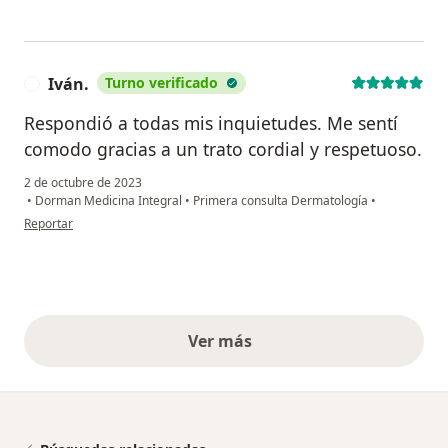
Iván.
Turno verificado
I
Respondió a todas mis inquietudes. Me sentí
comodo gracias a un trato cordial y respetuoso.
2 de octubre de 2023
•
Dorman Medicina Integral
•
Primera consulta Dermatología
•
en opinión del usuario Iván.
Reportar
Ver más
opiniones anteriores