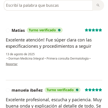
Busca en opiniones
Matías
Turno verificado
M
Excelente atención! Fue súper clara con las
especificaciones y procedimientos a seguir
13 de agosto de 2025
•
Dorman Medicina Integral
•
Primera consulta Dermatología
•
en opinión del usuario Matías
Reportar
manuela ibañez
Turno verificado
M
Excelente profesional, escucha y paciencia. Muy
buena onda y explicación al detalle de todo. Se