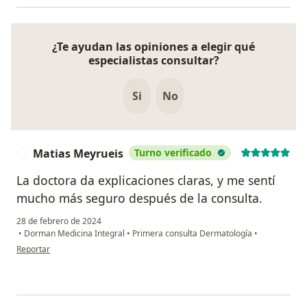
¿Te ayudan las opiniones a elegir qué
especialistas consultar?
Si
No
Matias Meyrueis
Turno verificado
M
La doctora da explicaciones claras, y me sentí
mucho más seguro después de la consulta.
28 de febrero de 2024
•
Dorman Medicina Integral
•
Primera consulta Dermatología
•
en opinión del usuario Matias Meyrueis
Reportar