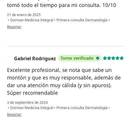
tomó todo el tiempo para mi consulta. 10/10
21 de enero de 2025
•
Dorman Medicina Integral
•
Primera consulta Dermatología
•
en opinión del usuario manuela ibañez
Reportar
Gabriel Rodriguez
Turno verificado
G
Excelente profesional, se nota que sabe un
montón y que es muy responsable, además de
dar una atención muy cálida (y sin apuros).
Súper recomendable
3 de septiembre de 2024
•
Dorman Medicina Integral
•
Primera consulta Dermatología
•
en opinión del usuario Gabriel Rodriguez
Reportar