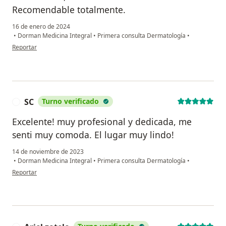
Recomendable totalmente.
16 de enero de 2024
•
Dorman Medicina Integral
•
Primera consulta Dermatología
•
en opinión del usuario Felipe
Reportar
SC
Turno verificado
S
Excelente! muy profesional y dedicada, me
senti muy comoda. El lugar muy lindo!
14 de noviembre de 2023
•
Dorman Medicina Integral
•
Primera consulta Dermatología
•
en opinión del usuario SC
Reportar