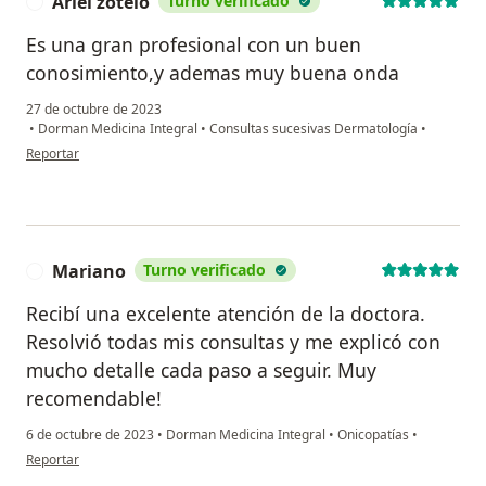
Ariel zotelo
Turno verificado
A
Es una gran profesional con un buen
conosimiento,y ademas muy buena onda
27 de octubre de 2023
•
Dorman Medicina Integral
•
Consultas sucesivas Dermatología
•
en opinión del usuario Ariel zotelo
Reportar
Mariano
Turno verificado
M
Recibí una excelente atención de la doctora.
Resolvió todas mis consultas y me explicó con
mucho detalle cada paso a seguir. Muy
recomendable!
6 de octubre de 2023
•
Dorman Medicina Integral
•
Onicopatías
•
en opinión del usuario Mariano
Reportar