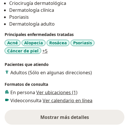
Criocirugía dermatológica
Dermatología clínica
Psoriasis
Dermatología adulto
Principales enfermedades tratadas
Acné
Alopecia
Rosácea
Psoriasis
a11y_sr_more_diseases
Cáncer de piel
+5
Pacientes que atiendo
Adultos (Sólo en algunas direcciones)
Formatos de consulta
En persona
Ver ubicaciones (1)
Videoconsulta
Ver calendario en línea
Mostrar más detalles
sobre la experiencia