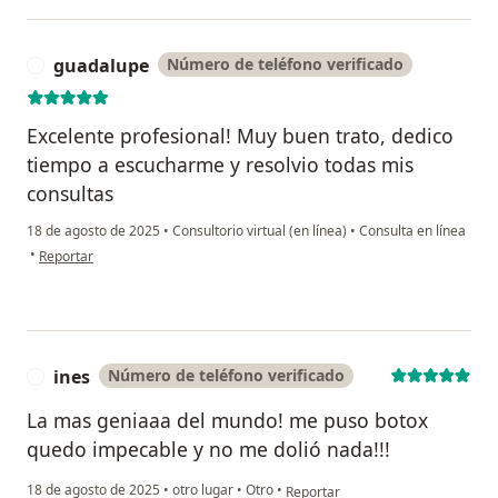
guadalupe
Número de teléfono verificado
G
Excelente profesional! Muy buen trato, dedico
tiempo a escucharme y resolvio todas mis
consultas
18 de agosto de 2025
•
Consultorio virtual (en línea)
•
Consulta en línea
en opinión del usuario guadalupe
•
Reportar
ines
Número de teléfono verificado
I
La mas geniaaa del mundo! me puso botox
quedo impecable y no me dolió nada!!!
en opinión del usuario ines
18 de agosto de 2025
•
otro lugar
•
Otro
•
Reportar