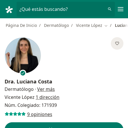
Men
¿Qué estás buscando?
Página De Inicio
Dermatólogo
Vicente López
Lucian
Cambiar de 
Dra.
Luciana Costa
sobre las especializaciones
Dermatólogo
·
Ver más
Vicente López
1 dirección
Núm. Colegiado: 171939
9 opiniones