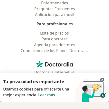
Enfermedades
Preguntas Frecuentes
Aplicación para móvil
Para profesionales
Lista de precios
Para doctores
Agenda para doctores
Condiciones de los Planes Doctoralia
Contacto
Doctoralia - Página de inicio
Doctoralia Internet SL
C/ Josep Pla 2 - Building B2, floor 13
Tu privacidad es importante
08019 Barcelona, Spain
Usamos cookies para ofrecerte una
mejor experiencia.
Leer más
.
se abre en una nueva pestaña
se abre en una nueva pestaña
se abre en una nueva pestaña
se abre en una nueva pes
se abre en 
se a
Polska
,
Türkiye
,
España
,
Italia
,
Deutschland
,
Česko
,