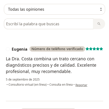
Busca en opiniones
Eugenia
Número de teléfono verificado
E
La Dra. Costa combina un trato cercano con
diagnósticos precisos y de calidad. Excelente
profesional, muy recomendable.
5 de septiembre de 2025
en opinión del usuario E
•
Consultorio virtual (en línea)
•
Consulta en línea
•
Reportar