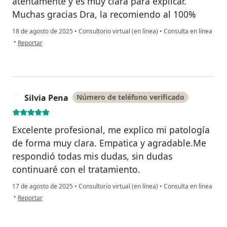
atentamente y es muy clara para explicar.
Muchas gracias Dra, la recomiendo al 100%
18 de agosto de 2025
•
Consultorio virtual (en línea)
•
Consulta en línea
en opinión del usuario VO
•
Reportar
Silvia Pena
Número de teléfono verificado
S
Excelente profesional, me explico mi patología
de forma muy clara. Empatica y agradable.Me
respondió todas mis dudas, sin dudas
continuaré con el tratamiento.
17 de agosto de 2025
•
Consultorio virtual (en línea)
•
Consulta en línea
en opinión del usuario Silvia Pena
•
Reportar