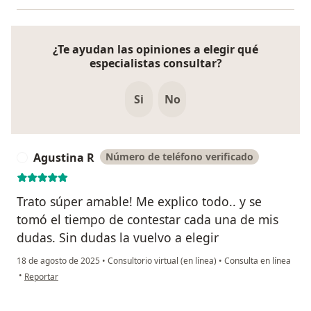
¿Te ayudan las opiniones a elegir qué
especialistas consultar?
Si
No
Agustina R
Número de teléfono verificado
A
Trato súper amable! Me explico todo.. y se
tomó el tiempo de contestar cada una de mis
dudas. Sin dudas la vuelvo a elegir
18 de agosto de 2025
•
Consultorio virtual (en línea)
•
Consulta en línea
en opinión del usuario Agustina R
•
Reportar