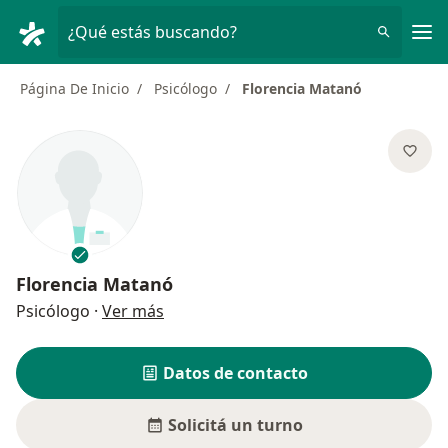
Men
¿Qué estás buscando?
Página De Inicio
Psicólogo
Florencia Matanó
Florencia Matanó
sobre las especializaciones
Psicólogo
·
Ver más
Datos de contacto
Solicitá un turno