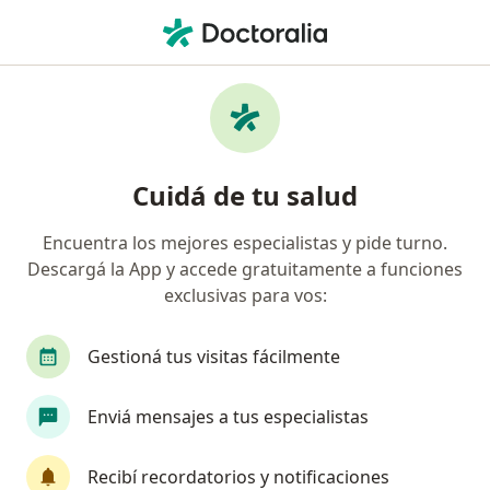
Men
Diabetes • Necochea, Buenos Aires
Filtros
• 1
Obra social
Mapa
Especialistas en Diabetes en Necochea
Cuidá de tu salud
Encuentra los mejores especialistas y pide turno.
¿Qué especialidad estás buscando?
Descargá la App y accede gratuitamente a funciones
Nutricionista
Médico clínico
Odontólogo
exclusivas para vos:
Gestioná tus visitas fácilmente
Enviá mensajes a tus especialistas
Recibí recordatorios y notificaciones