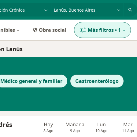
dad, enfermedad o nombre
p. ej. Buenos Aires
nibles
Obra social
Más filtros
•
1
 en Lanús
Médico general y familiar
Gastroenterólogo
drés
Hoy
Mañana
Lun
Mar
8 Ago
9 Ago
10 Ago
11 Ago