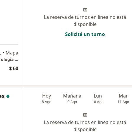
La reserva de turnos en línea no está
disponible
Solicitá un turno
 de Buenos Aires
•
Mapa
CoDxIA - Consultorio Mèdico de Gastroenterologìa -CoDxIA -SIBO Celiaquìa Intolerancia a Gluten Làcteos Histamina Reflujo Esofagitis Gastritis Colitis Inflamatorias
$ 60
es
Hoy
Mañana
Lun
Mar
8 Ago
9 Ago
10 Ago
11 Ago
La reserva de turnos en línea no está
disponible