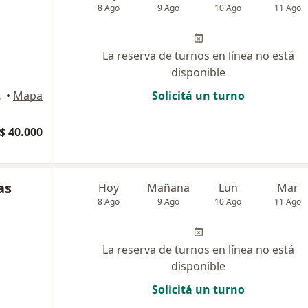
8 Ago
9 Ago
10 Ago
11 Ago
La reserva de turnos en línea no está
disponible
s Aires
•
Mapa
Solicitá un turno
$ 40.000
as
Hoy
Mañana
Lun
Mar
8 Ago
9 Ago
10 Ago
11 Ago
La reserva de turnos en línea no está
disponible
Solicitá un turno