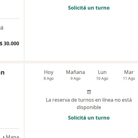
Solicitá un turno
pa
$ 30.000
an
Hoy
Mañana
Lun
Mar
8 Ago
9 Ago
10 Ago
11 Ago
La reserva de turnos en línea no está
disponible
Solicitá un turno
 de Buenos Aires
•
Mapa