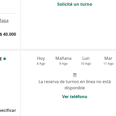
Solicitá un turno
a
Mapa
$ 40.000
z
Hoy
Mañana
Lun
Mar
8 Ago
9 Ago
10 Ago
11 Ago
La reserva de turnos en línea no está
disponible
Ver teléfono
pecificar