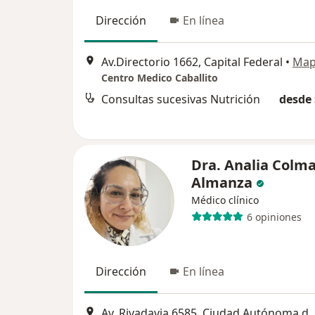
Dirección
En línea
Av.Directorio 1662, Capital Federal
•
Ma
Centro Medico Caballito
Consultas sucesivas Nutrición
desde 
Dra. Analia Colm
Almanza
Médico clínico
6 opiniones
Dirección
En línea
Av. Rivadavia 6585, Ciudad Autónoma