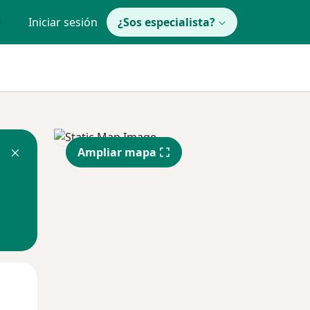
Iniciar sesión
¿Sos especialista?
Ampliar mapa
Mié
Jue
Vie
12 Ago
13 Ago
14 Ago