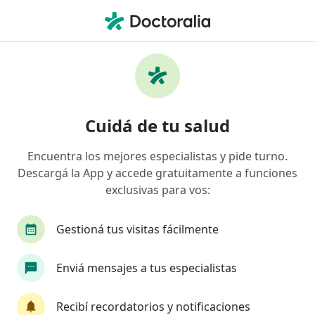
Men
Bruxismo • Rosario, Santa Fe
Filtros
• 1
Obra social
Mapa
Especialistas en Bruxismo en Rosario
Cuidá de tu salud
Encuentra los mejores especialistas y pide turno.
¿Qué especialidad estás buscando?
Descargá la App y accede gratuitamente a funciones
Odontólogo
Cirujano oral y maxilofacial
exclusivas para vos:
Gestioná tus visitas fácilmente
Enviá mensajes a tus especialistas
Recibí recordatorios y notificaciones