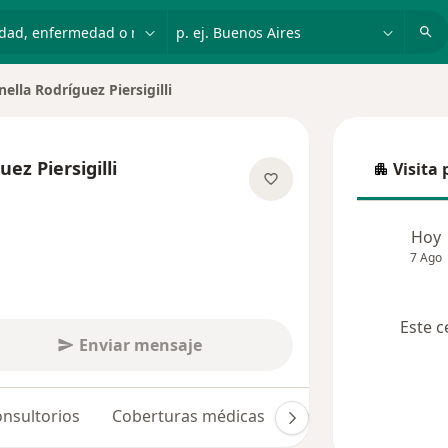
dad, enfermedad o nombre
p. ej. Buenos Aires
ella Rodríguez Piersigilli
e ciudad
ez Piersigilli
Visita 
Visita p
obre las especializaciones
Hoy
7 Ago
Este c
Enviar mensaje
nsultorios
Coberturas médicas
Opiniones (13)