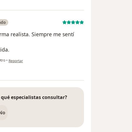
ado
rma realista. Siempre me sentí
ida.
en opinión del usuario Martina C
tro
•
Reportar
 qué especialistas consultar?
No