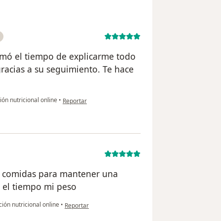
omó el tiempo de explicarme todo
racias a su seguimiento. Te hace
en opinión del usuario Rocio P
ón nutricional online
•
Reportar
y comidas para mantener una
 el tiempo mi peso
en opinión del usuario CAR
ión nutricional online
•
Reportar