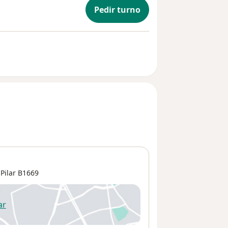
Pedir turno
,
Pilar
B1669
ar
 abre en una nueva pestaña