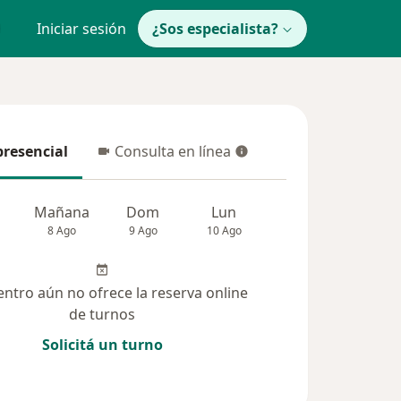
Iniciar sesión
¿Sos especialista?
presencial
Consulta en línea
resencial
Consulta en línea
Mañana
Dom
Lun
Mar
Mié
8 Ago
9 Ago
10 Ago
11 Ago
12 Ag
entro aún no ofrece la reserva online
de turnos
Solicitá un turno