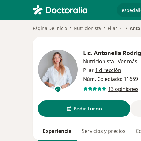
especiali
Página De Inicio
Nutricionista
Pilar
Anton
Cambiar d
Lic.
Antonella Rodrígu
s
Nutricionista
·
Ver más
Pilar
1 dirección
Núm. Colegiado: 11669
13 opiniones
Pedir turno
Experiencia
Servicios y precios
Co