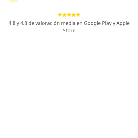
4.8 y 4.8 de valoración media en Google Play y Apple
Store
No hemos encontrado ningún COMEI en
Vicente López, Buenos Aires