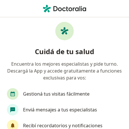
Men
Comei • Vicente López, Buenos Aires
Búsquedas relacionadas
Especialistas de COMEI
Ginecólogos de COMEI en Vicente López
Cuidá de tu salud
Cardiólogos de COMEI en Vicente López
Encuentra los mejores especialistas y pide turno.
Dermatólogos de COMEI en Vicente López
Descargá la App y accede gratuitamente a funciones
Traumatólogos de COMEI en Vicente López
exclusivas para vos:
Psicólogos de COMEI en Vicente López
Gestioná tus visitas fácilmente
Ver más (5)
Más en esta categoría: Especialistas de COME
Enviá mensajes a tus especialistas
Página De Inicio
Vicente López
Comei
Cambiar de ciudad
Recibí recordatorios y notificaciones