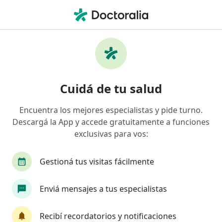
Men
Ospe • Vicente López, Buenos Aires
Búsquedas relacionadas
Especialistas de OSPE
Traumatólogos de OSPE en Vicente López
Cuidá de tu salud
Ginecólogos de OSPE en Vicente López
Encuentra los mejores especialistas y pide turno.
Otorrinos de OSPE en Vicente López
Descargá la App y accede gratuitamente a funciones
Pediatras de OSPE en Vicente López
exclusivas para vos:
Cirujanos generales de OSPE en Vicente López
Gestioná tus visitas fácilmente
Ver más (1)
Más en esta categoría: Especialistas de OSPE
Enviá mensajes a tus especialistas
Página De Inicio
Vicente López
Ospe
Cambiar de ciudad
Recibí recordatorios y notificaciones