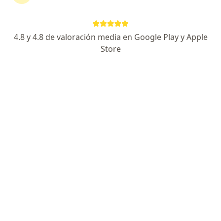
4.8 y 4.8 de valoración media en Google Play y Apple
Store
No hemos encontrado ningún OSPE en
Vicente López, Buenos Aires