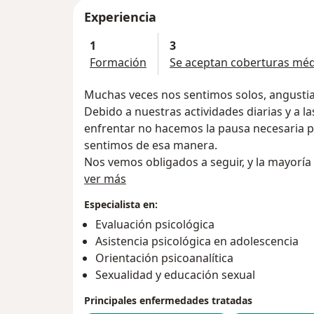
Experiencia
1
3
Formación
Se aceptan coberturas méd
Muchas veces nos sentimos solos, angustia
Debido a nuestras actividades diarias y a 
enfrentar no hacemos la pausa necesaria 
sentimos de esa manera.
Nos vemos obligados a seguir, y la mayoría
Sobre mí
para qué.
ver más
Siempre hay tiempo para detenerse y pre
Especialista en:
vida, quiénes somos y cómo vamos a seguir.
Evaluación psicológica
pregunta a veces despierta temores ya qu
Asistencia psicológica en adolescencia
sentimientos de tristeza o enojo, y reacci
Orientación psicoanalítica
que nada cambie.
Sexualidad y educación sexual
Les ofrezco este espacio como una invitació
presionarnos, con el objetivo de poder ar
Principales enfermedades tratadas
fundamentales de la vida y luego acompañ