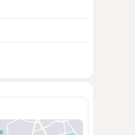
ar
 abre en una nueva pestaña