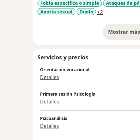
Fobia específica o simple
Ataques de pá
respuestas.
a11y_sr_more_d
Apatía sexual
Duelo
+2
El primer paso es animarse a preguntar.
Los espero.
Mostrar más 
so
Servicios y precios
Orientación vocacional
Detalles
Primera sesión Psicología
Detalles
Psicoanálisis
Detalles