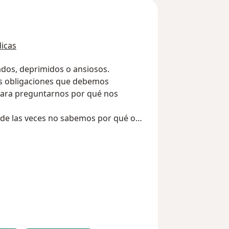
icas
dos, deprimidos o ansiosos.
las obligaciones que debemos
para preguntarnos por qué nos
 de las veces no sabemos por qué o
guntarse qué queremos para nuestra
 El espacio hay que encontrarlo. Esta
e nos vemos enfrentados a
onamos evitando las preguntas para
n a reflexionar, sin juzgarnos ni
mar juntos esas preguntas
arlo en el camino de búsqueda de