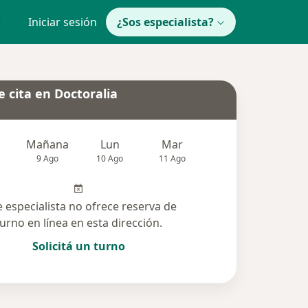
Iniciar sesión
¿Sos especialista?
 cita en Doctoralia
Mañana
Lun
Mar
Mié
Jue
9 Ago
10 Ago
11 Ago
12 Ago
13 Ag
e especialista no ofrece reserva de
turno en línea en esta dirección.
Solicitá un turno