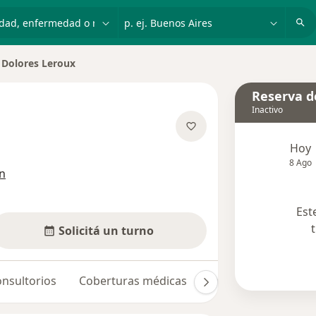
dad, enfermedad o nombre
p. ej. Buenos Aires
Dolores Leroux
iar de ciudad
Reserva de
Inactivo
Hoy
e las especializaciones
8 Ago
ón
Est
Solicitá un turno
nsultorios
Coberturas médicas
Opiniones