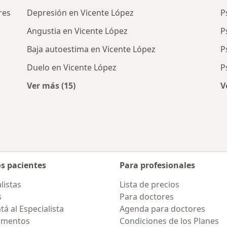
res
Depresión en Vicente López
P
Angustia en Vicente López
P
Baja autoestima en Vicente López
P
Duelo en Vicente López
P
Ver más (15)
V
rcanas a Vicente López
Más en esta categoría: Enfermedades más 
os pacientes
Para profesionales
listas
Lista de precios
s
Para doctores
á al Especialista
Agenda para doctores
amentos
Condiciones de los Planes