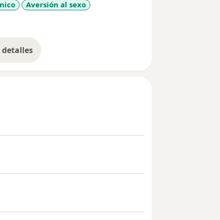
nico
Aversión al sexo
iseases
detalles
bre la experiencia