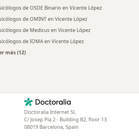
sicólogos de OSDE Binario en Vicente López
sicólogos de OMINT en Vicente López
sicólogos de Medicus en Vicente López
sicólogos de IOMA en Vicente López
er más (12)
tratadas
Más en esta categoría: Obras sociales más populare
Contacto
Doctoralia - Página de inicio
Doctoralia Internet SL
C/ Josep Pla 2 - Building B2, floor 13
08019 Barcelona, Spain