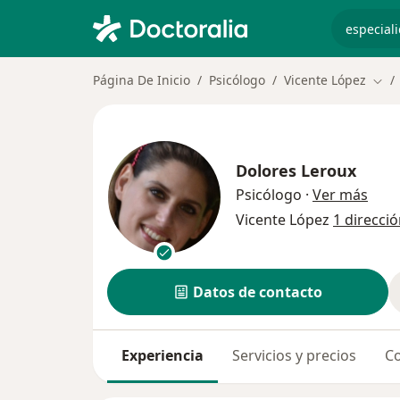
especiali
Página De Inicio
Psicólogo
Vicente López
Camb
Dolores Leroux
sobr
Psicólogo
·
Ver más
Vicente López
1 direcci
Datos de contacto
Experiencia
Servicios y precios
Co