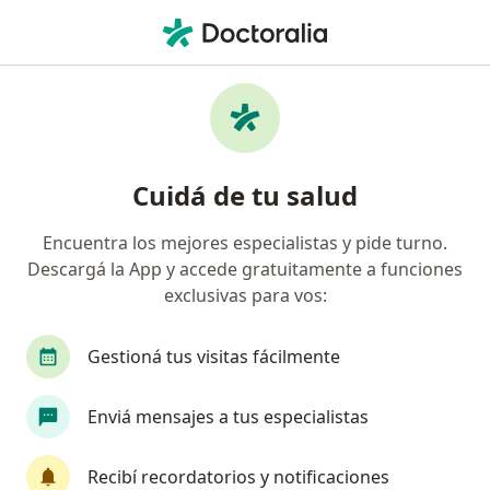
Men
Depresión En Adolescentes • Vicente López, Buenos Aires
Filtros
• 1
Obra social
Mapa
Especialistas en Depresión en adolescentes
Cuidá de tu salud
en Vicente López
Encuentra los mejores especialistas y pide turno.
Descargá la App y accede gratuitamente a funciones
¿Qué especialidad estás buscando?
exclusivas para vos:
Psicólogo
Psicoanalista
Psiquiatra
F
Gestioná tus visitas fácilmente
Enviá mensajes a tus especialistas
Recibí recordatorios y notificaciones