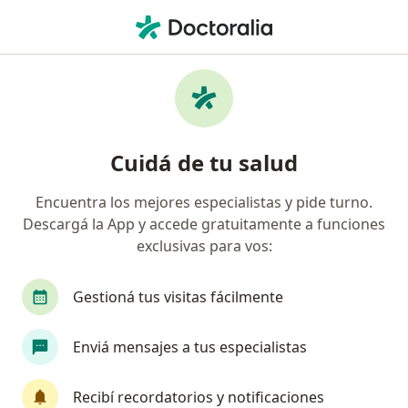
Men
Swiss Medical • Vicente López, Buenos Aires
Filtros
Obra social:
Swiss Medical
Doctores recomendados de Swiss Medical
Cuidá de tu salud
en Vicente López
Encuentra los mejores especialistas y pide turno.
Descargá la App y accede gratuitamente a funciones
¿Qué especialidad estás buscando?
exclusivas para vos:
Otorrino
Cardiólogo
Médico clínico
E
Gestioná tus visitas fácilmente
Enviá mensajes a tus especialistas
Recibí recordatorios y notificaciones