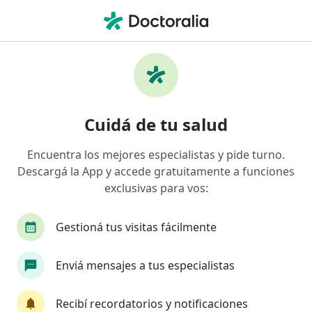
Men
Luis Pasteur • Vicente López, Buenos Aires
Búsquedas relacionadas
Especialistas de LUIS PASTEUR
Ginecólogos de LUIS PASTEUR en Vicente López
Cuidá de tu salud
Traumatólogos de LUIS PASTEUR en Vicente López
Encuentra los mejores especialistas y pide turno.
Pediatras de LUIS PASTEUR en Vicente López
Descargá la App y accede gratuitamente a funciones
Mastólogos de LUIS PASTEUR en Vicente López
exclusivas para vos:
Gestioná tus visitas fácilmente
Página De Inicio
Vicente López
Luis Pasteur
Cambiar de c
Enviá mensajes a tus especialistas
Recibí recordatorios y notificaciones