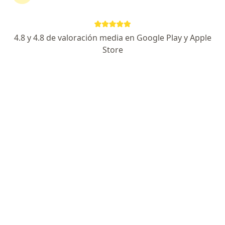
4.8 y 4.8 de valoración media en Google Play y Apple
Store
No hemos encontrado ningún LUIS PASTEUR
en Vicente López, Buenos Aires
Vuelve a buscar eliminando algún filtro:
Obra social