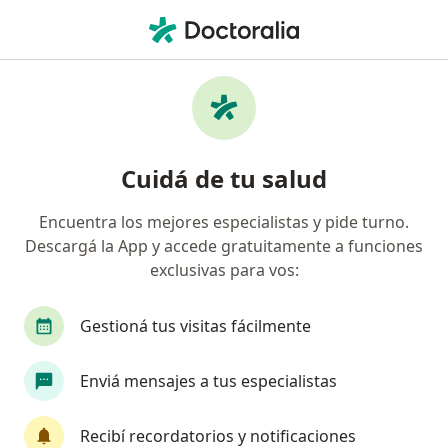
Men
Ginecólogo • Vicente López, Buenos Aires
Filtros
Obra social:
LUIS PASTEUR
Ginecólogos recomendados de LUIS
Cuidá de tu salud
PASTEUR en Vicente López
Encuentra los mejores especialistas y pide turno.
Descargá la App y accede gratuitamente a funciones
exclusivas para vos:
Gestioná tus visitas fácilmente
Enviá mensajes a tus especialistas
Dr. Daniel Alberto Abeszyc
·
Ver más
Ginecólogo, Mastólogo
Recibí recordatorios y notificaciones
178 opiniones