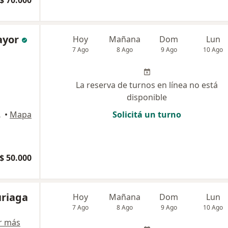
$ 70.000
ayor
Hoy
Mañana
Dom
Lun
7 Ago
8 Ago
9 Ago
10 Ago
La reserva de turnos en línea no está
disponible
Federal
•
Mapa
Solicitá un turno
$ 50.000
uriaga
Hoy
Mañana
Dom
Lun
7 Ago
8 Ago
9 Ago
10 Ago
r más