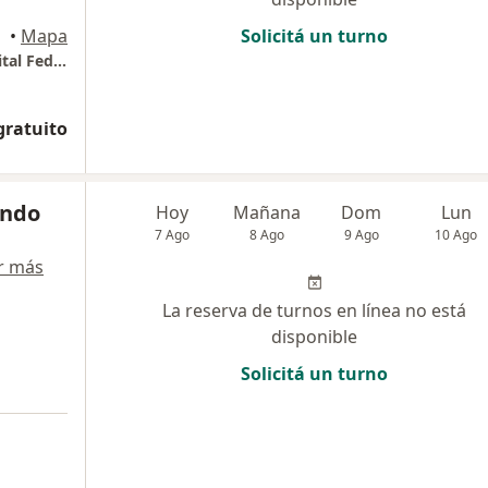
•
Mapa
Solicitá un turno
Marcelo T de Alvear 22597mo piso 1122 Capital Federal
gratuito
ando
Hoy
Mañana
Dom
Lun
7 Ago
8 Ago
9 Ago
10 Ago
r más
La reserva de turnos en línea no está
disponible
Solicitá un turno