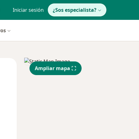
Iniciar sesión
¿Sos especialista?
ros
Mar
Mié
Jue
Ampliar mapa
11 Ago
12 Ago
13 Ago