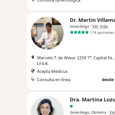
Consulta Ginecológica
Dr. Martin Villam
·
Ver más
Ginecólogo
174 opiniones
Marcelo T. de Alvear 2259 7°, Capital 
I.F.E.R.
Acepta Medicus
Consulta en línea
desde 
Dra. Martina Luz
·
Ve
Ginecólogo, Obstetra