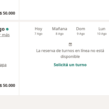
$ 50.000
go
Hoy
Mañana
Dom
Lun
7 Ago
8 Ago
9 Ago
10 Ago
r más
La reserva de turnos en línea no está
disponible
apa
Solicitá un turno
$ 50.000