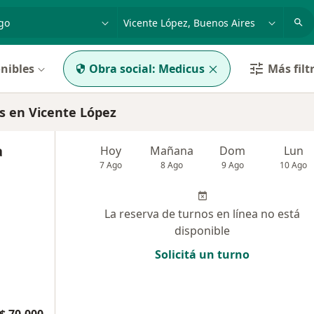
dad, enfermedad o nombre
p. ej. Buenos Aires
nibles
Obra social:
Medicus
Más filt
 en Vicente López
a
Hoy
Mañana
Dom
Lun
7 Ago
8 Ago
9 Ago
10 Ago
La reserva de turnos en línea no está
disponible
Solicitá un turno