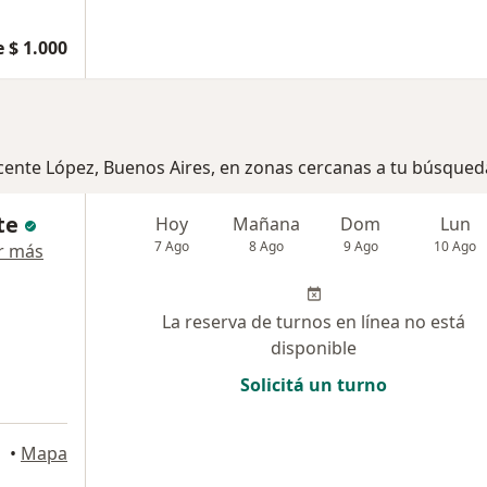
 $ 1.000
icente López, Buenos Aires, en zonas cercanas a tu búsqued
te
Hoy
Mañana
Dom
Lun
7 Ago
8 Ago
9 Ago
10 Ago
r más
La reserva de turnos en línea no está
disponible
Solicitá un turno
•
Mapa