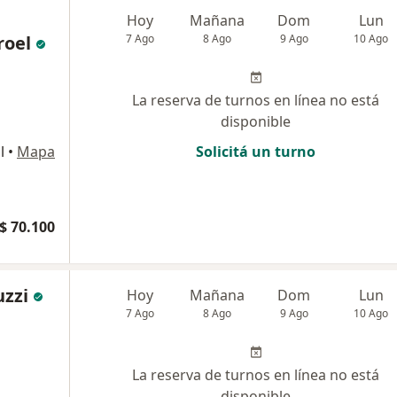
Hoy
Mañana
Dom
Lun
roel
7 Ago
8 Ago
9 Ago
10 Ago
La reserva de turnos en línea no está
disponible
l
•
Mapa
Solicitá un turno
$ 70.100
uzzi
Hoy
Mañana
Dom
Lun
7 Ago
8 Ago
9 Ago
10 Ago
La reserva de turnos en línea no está
disponible