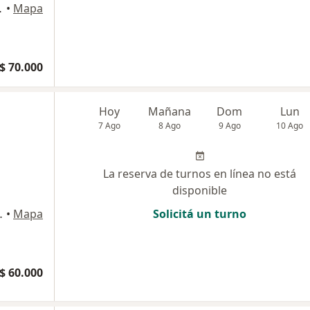
apital Federal
•
Mapa
$ 70.000
Hoy
Mañana
Dom
Lun
7 Ago
8 Ago
9 Ago
10 Ago
La reserva de turnos en línea no está
disponible
Capital Federal
•
Mapa
Solicitá un turno
$ 60.000