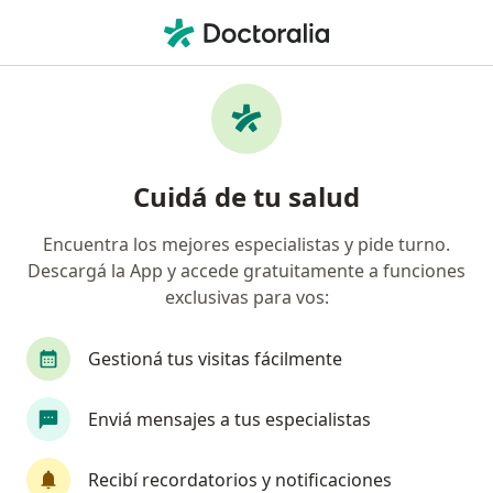
Men
Ginecólogo • Mar del Plata, Buenos Aires
Filtros
Obra social:
Medicus
Ginecólogos recomendados de Medicus en
Cuidá de tu salud
Mar del Plata
Encuentra los mejores especialistas y pide turno.
Descargá la App y accede gratuitamente a funciones
exclusivas para vos:
Gestioná tus visitas fácilmente
Enviá mensajes a tus especialistas
Dra. Maria Victoria Smaldone
Ginecólogo
Recibí recordatorios y notificaciones
2 opiniones