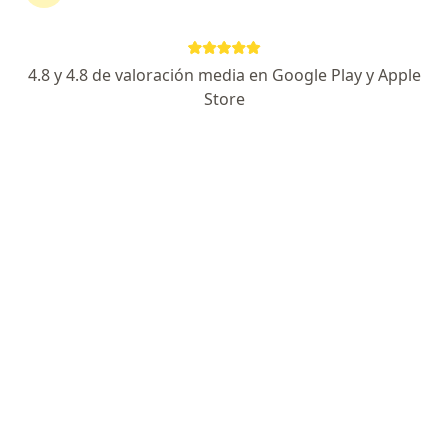
Ver más (15)
Más en esta categoría: Especialistas de Swiss
4.8 y 4.8 de valoración media en Google Play y Apple
Store
Página De Inicio
San Salvador De Jujuy
Cambiar de ciudad
Swiss Medical