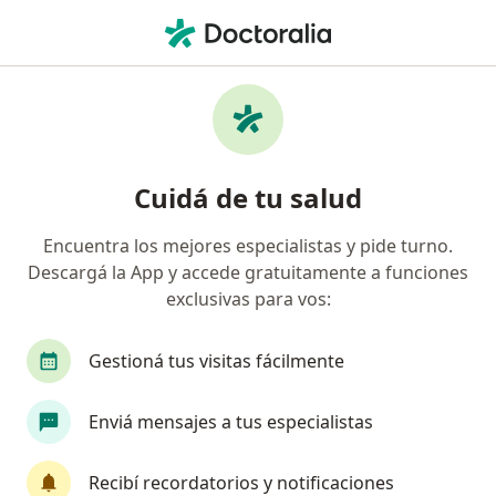
Men
Swiss Medical • San Salvador de Jujuy, Jujuy
Búsquedas relacionadas
Especialistas de Swiss Medical
Odontólogos de Swiss Medical en San Salvador de
Cuidá de tu salud
Jujuy
Kinesiólogos de Swiss Medical en San Salvador de
Encuentra los mejores especialistas y pide turno.
Jujuy
Descargá la App y accede gratuitamente a funciones
exclusivas para vos:
Médicos clínicos de Swiss Medical en San Salvador
de Jujuy
Gestioná tus visitas fácilmente
Ginecólogos de Swiss Medical en San Salvador de
Jujuy
Enviá mensajes a tus especialistas
Obstetras de Swiss Medical en San Salvador de
Jujuy
Recibí recordatorios y notificaciones