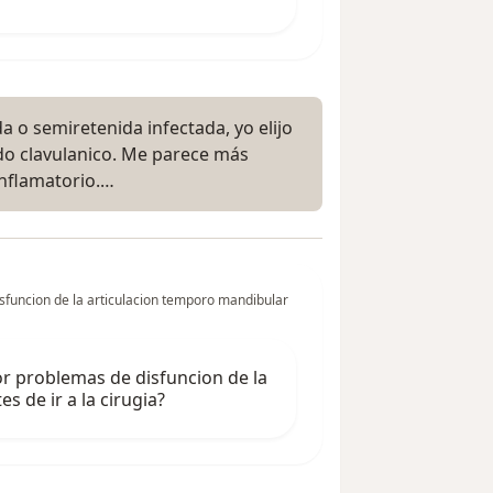
da o semiretenida infectada, yo elijo
ido clavulanico. Me parece más
nflamatorio.…
sfuncion de la articulacion temporo mandibular
or problemas de disfuncion de la
 de ir a la cirugia?