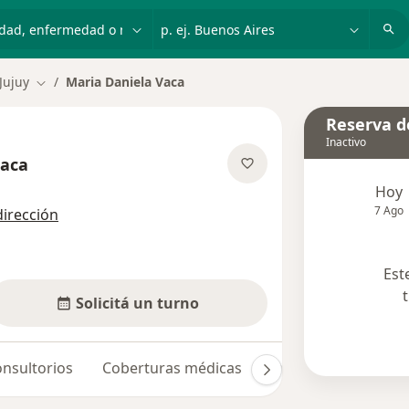
dad, enfermedad o nombre
p. ej. Buenos Aires
Jujuy
Maria Daniela Vaca
Cambiar de ciudad
Reserva de
Inactivo
Vaca
bre las especializaciones
Hoy
7 Ago
dirección
Est
Solicitá un turno
nsultorios
Coberturas médicas
Opiniones
Dudas