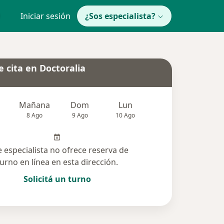
Iniciar sesión
¿Sos especialista?
 cita en Doctoralia
Mañana
Dom
Lun
Mar
Mié
8 Ago
9 Ago
10 Ago
11 Ago
12 Ag
e especialista no ofrece reserva de
turno en línea en esta dirección.
Solicitá un turno
 solucionadas (3)