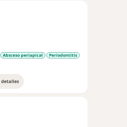
Absceso periapical
Periodontitis
s
detalles
bre la experiencia