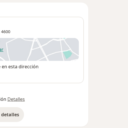
4600
ar
 abre en una nueva pestaña
e en esta dirección
ión
Detalles
detalles
bre la dirección