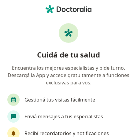
Men
Carillas De Porcelana • San Salvador de Jujuy, Jujuy
Filtros
• 1
Obra social
Mapa
Especialistas en Carillas de porcelana San
Cuidá de tu salud
Salvador de Jujuy
Encuentra los mejores especialistas y pide turno.
Descargá la App y accede gratuitamente a funciones
¿Qué especialidad estás buscando?
exclusivas para vos:
Odontólogo
Gestioná tus visitas fácilmente
Enviá mensajes a tus especialistas
Recibí recordatorios y notificaciones