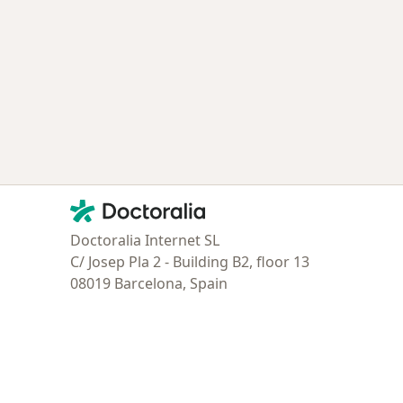
ía: Especialistas más solicitados
Contacto
Doctoralia - Página de inicio
Doctoralia Internet SL
C/ Josep Pla 2 - Building B2, floor 13
08019 Barcelona, Spain