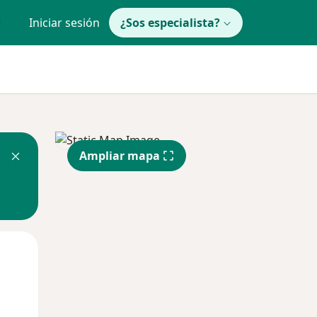
Iniciar sesión
¿Sos especialista?
Ampliar mapa
Vie
Sáb
Dom
14 Ago
15 Ago
16 Ago