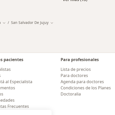
ios en San Salvador de Jujuy
Más en esta categor
a
San Salvador De Jujuy
Cambiar de ciudad
Cambiar de ciudad
os pacientes
Para profesionales
listas
Lista de precios
s
Para doctores
á al Especialista
Agenda para doctores
amentos
Condiciones de los Planes
os
Doctoralia
medades
tas Frecuentes
ión para móvil