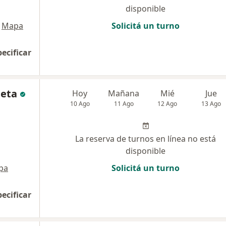
disponible
Mapa
Solicitá un turno
pecificar
ueta
Hoy
Mañana
Mié
Jue
10 Ago
11 Ago
12 Ago
13 Ago
La reserva de turnos en línea no está
disponible
pa
Solicitá un turno
pecificar