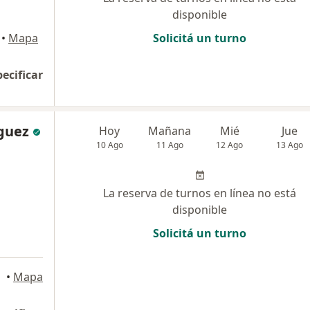
disponible
•
Mapa
Solicitá un turno
pecificar
iguez
Hoy
Mañana
Mié
Jue
10 Ago
11 Ago
12 Ago
13 Ago
La reserva de turnos en línea no está
disponible
Solicitá un turno
•
Mapa