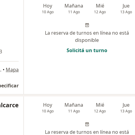
Hoy
Mañana
Mié
Jue
10 Ago
11 Ago
12 Ago
13 Ago
La reserva de turnos en línea no está
disponible
Solicitá un turno
3
a Fe), San Juan Capital
•
Mapa
pecificar
lcarce
Hoy
Mañana
Mié
Jue
10 Ago
11 Ago
12 Ago
13 Ago
La reserva de turnos en línea no está