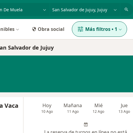
dad, enfermedad o nombre
p. ej. Buenos Aires
nibles
Obra social
Más filtros
•
1
an Salvador de Jujuy
a Vaca
Hoy
Mañana
Mié
Jue
10 Ago
11 Ago
12 Ago
13 Ago
La reserva de turnos en línea no está