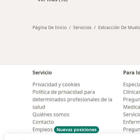
Más en esta categoría: Otros servic
Página De Inicio
Servicios
Extracción De Muel
Servicio
Para l
Privacidad y cookies
Especia
Política de privacidad para
Clínica
determinados profesionales de la
Pregunt
salud
Medic
Quiénes somos
Servici
Contacto
Enfer
Empleos
Pregun
Nuevas posiciones
Condiciones Generales de
Aplicac