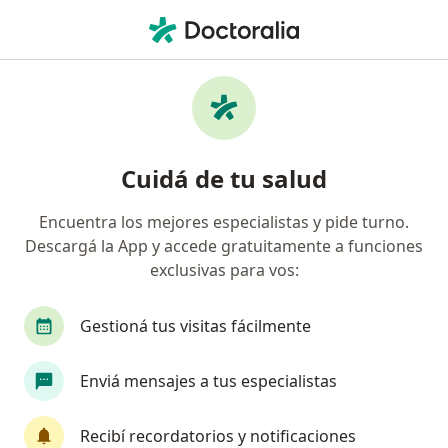
Men
Obstetra • San Salvador de Jujuy, Jujuy
Filtros
Obra social
Mapa
Obstetras en San Salvador de Jujuy
Cuidá de tu salud
Encuentra los mejores especialistas y pide turno.
¿Cuál es tu obra social?
Descargá la App y accede gratuitamente a funciones
OSDE Binario
Swiss Medical
Galeno
exclusivas para vos:
Gestioná tus visitas fácilmente
Enviá mensajes a tus especialistas
Recibí recordatorios y notificaciones