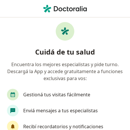
Men
Endocrinólogo • San Salvador de Jujuy, Jujuy
Filtros
Obra social:
Swiss Medical
Endocrinólogos recomendados de Swiss
Cuidá de tu salud
Medical en San Salvador de Jujuy
Encuentra los mejores especialistas y pide turno.
Descargá la App y accede gratuitamente a funciones
exclusivas para vos:
Gestioná tus visitas fácilmente
Enviá mensajes a tus especialistas
Dra. Amelia Giménez López Salgado
·
Ver más
Endocrinólogo, Pediatra
Recibí recordatorios y notificaciones