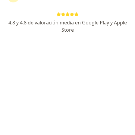
Dirección 1
Dirección 2
J HERNANDEZ 624, San Salvador de Jujuy
•
Mapa
4.8 y 4.8 de valoración media en Google Play y Apple
Consultorio privado
Store
Acepta Swiss Medical
Primera consulta Endocrinología
Precio sin especificar
Este especialista no ofrece reserva de turno en línea en esta dirección.
Solicitá un turno