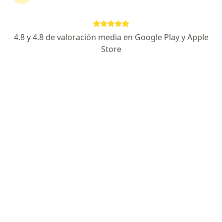
L N ALEM 317, Concordia
•
Mapa
Consultorio privado
Acepta Swiss Medical
4.8 y 4.8 de valoración media en Google Play y Apple
Este especialista no ofrece reserva de turno en línea en esta dirección.
Store
Solicitá un turno
Dra. Carolina Gómez Martín
Endocrinólogo, Médico clínico
GRAL J J DE URQUIZA 802 PISO 1 (DPTO C), Concordia
•
Mapa
Consultorio privado