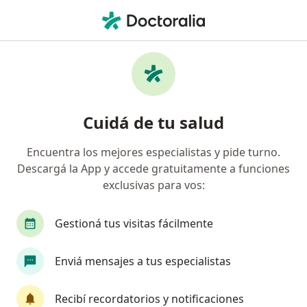
Men
Endocrinólogo • Concordia, Entre Ríos
Filtros
Obra social:
Swiss Medical
Endocrinólogos recomendados de Swiss
Cuidá de tu salud
Medical en Concordia
Encuentra los mejores especialistas y pide turno.
Descargá la App y accede gratuitamente a funciones
exclusivas para vos:
Gestioná tus visitas fácilmente
Enviá mensajes a tus especialistas
Dra. Elvira M. Orauclio
·
Ver más
Endocrinólogo
Recibí recordatorios y notificaciones