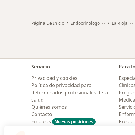
Más en esta categoría: Otros especi
Página De Inicio
Endocrinólogo
La Rioja
Cambiar de ciu
Ca
Servicio
Para l
Privacidad y cookies
Especia
Política de privacidad para
Clínica
determinados profesionales de la
Pregunt
salud
Medic
Quiénes somos
Servici
Contacto
Enfer
Empleos
Pregun
Nuevas posiciones
Condiciones Generales de
Aplicac