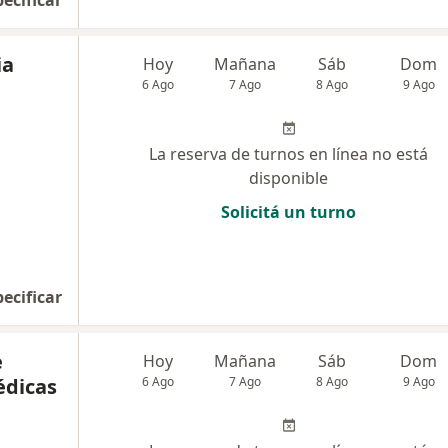
pecificar
ia
Hoy
Mañana
Sáb
Dom
6 Ago
7 Ago
8 Ago
9 Ago
La reserva de turnos en línea no está
disponible
Solicitá un turno
pecificar
e
Hoy
Mañana
Sáb
Dom
édicas
6 Ago
7 Ago
8 Ago
9 Ago