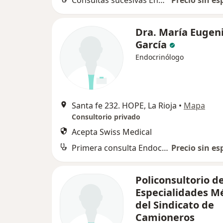
Consultas sucesivas Endocrinología
Precio sin es
Dra. María Eugen
García
Endocrinólogo
Santa fe 232. HOPE, La Rioja
•
Mapa
Consultorio privado
Acepta Swiss Medical
Primera consulta Endocrinología
Precio sin es
Policonsultorio d
Especialidades M
del Sindicato de
Camioneros