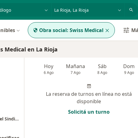
dad, enfermedad o nombre
p. ej. Buenos Aires
nibles
Obra social:
Swiss Medical
Má
 Medical en La Rioja
Hoy
Mañana
Sáb
Dom
6 Ago
7 Ago
8 Ago
9 Ago
La reserva de turnos en línea no está
disponible
Solicitá un turno
Policonsultorio de Especialidades Médicas del Sindicato de Camioneros