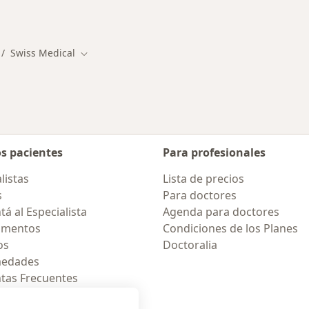
alistas de Swiss Medical
Más en esta catego
Swiss Medical
dad
mbiar de ciudad
Cambiar de ciudad
os pacientes
Para profesionales
listas
Lista de precios
s
Para doctores
á al Especialista
Agenda para doctores
amentos
Condiciones de los Planes
os
Doctoralia
medades
tas Frecuentes
ión para móvil