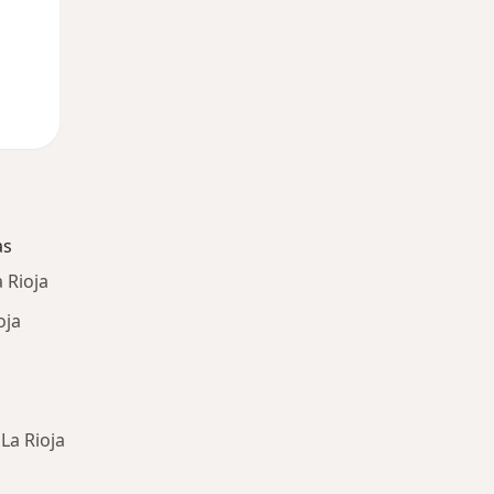
as
 Rioja
oja
 La Rioja