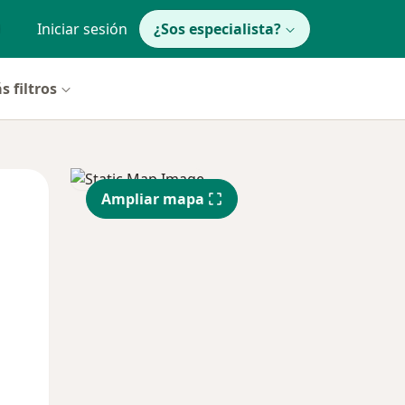
Iniciar sesión
¿Sos especialista?
s filtros
Lun
Mar
Mié
Ampliar mapa
10 Ago
11 Ago
12 Ago