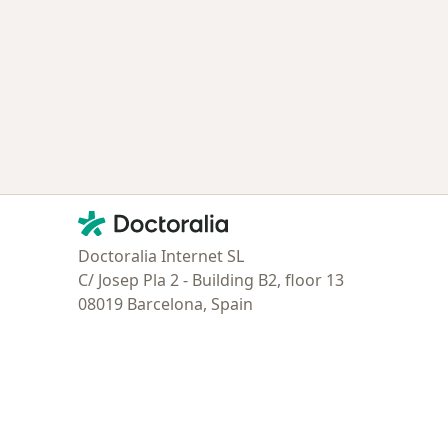
ría: Enfermedades más tratadas
Contacto
Doctoralia - Página de inicio
Doctoralia Internet SL
C/ Josep Pla 2 - Building B2, floor 13
08019 Barcelona, Spain