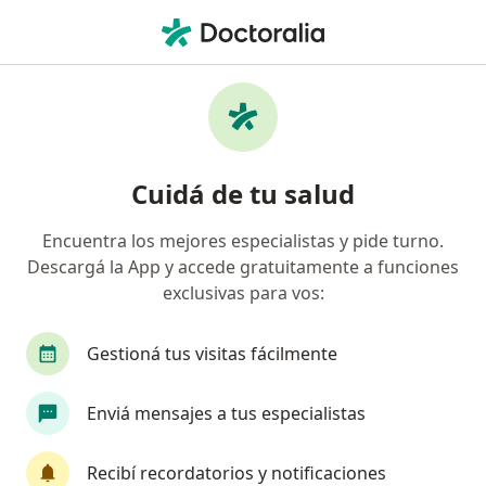
Men
Comei • La Plata, Buenos Aires
Búsquedas relacionadas
Especialistas de COMEI
Psicólogos de COMEI en La Plata
Cuidá de tu salud
Psicoanalistas de COMEI en La Plata
Encuentra los mejores especialistas y pide turno.
Dermatólogos de COMEI en La Plata
Descargá la App y accede gratuitamente a funciones
Odontólogos de COMEI en La Plata
exclusivas para vos:
Ginecólogos de COMEI en La Plata
Gestioná tus visitas fácilmente
Ver más (11)
Más en esta categoría: Especialistas de COME
Enviá mensajes a tus especialistas
Página De Inicio
La Plata
Comei
Recibí recordatorios y notificaciones