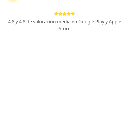
4.8 y 4.8 de valoración media en Google Play y Apple
Store
No hemos encontrado ningún COMEI en La
Plata, Buenos Aires