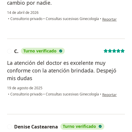
cambio por nadie.
14 de abril de 2026
en opinión del usu
•
Consultorio privado
•
Consultas sucesivas Ginecología
•
Reportar
C.
Turno verificado
C
La atención del doctor es excelente muy
conforme con la atención brindada. Despejó
mis dudas
19 de agosto de 2025
en opinión del usu
•
Consultorio privado
•
Consultas sucesivas Ginecología
•
Reportar
Denise Castearena
Turno verificado
D