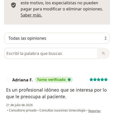
este motivo, los especialistas no pueden
pagar para modificar o eliminar opiniones.
Más información sobre opiniones
Saber más.
Busca en opiniones
Adriana F.
Turno verificado
A
Es un profesional idóneo que se interesa por lo
que le preocupa al paciente.
21 de julio de 2026
en opinión del usu
•
Consultorio privado
•
Consultas sucesivas Ginecología
•
Reportar