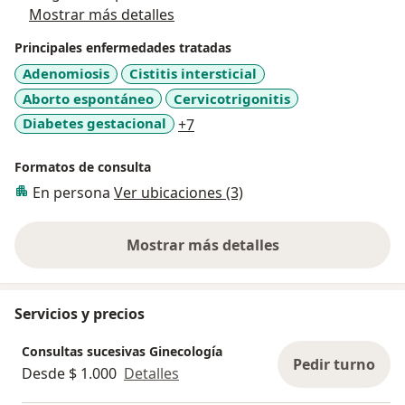
Mostrar más detalles
Principales enfermedades tratadas
Adenomiosis
Cistitis intersticial
Aborto espontáneo
Cervicotrigonitis
a11y_sr_more_diseases
Diabetes gestacional
+7
Formatos de consulta
En persona
Ver ubicaciones (3)
Mostrar más detalles
sobre la experiencia
Servicios y precios
Consultas sucesivas Ginecología
Pedir turno
Desde $ 1.000
Detalles