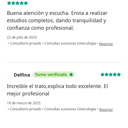
Buena atención y escucha. Envia a realizar
estudios completos, dando tranquilidad y
confianza como profesional.
22 de julio de 2025
en opinión del us
•
Consultorio privado
•
Consultas sucesivas Ginecología
•
Reportar
Delfina
Turno verificado
D
Increible el trato,explica todo excelente. El
mejor profesional
18 de marzo de 2025
en opinión del usu
•
Consultorio privado
•
Consultas sucesivas Ginecología
•
Reportar