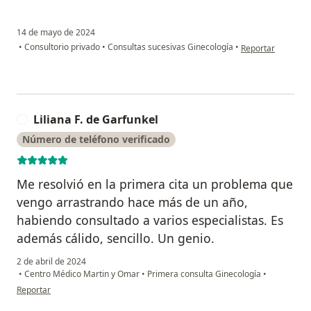
14 de mayo de 2024
en opinión del usu
•
Consultorio privado
•
Consultas sucesivas Ginecología
•
Reportar
Liliana F. de Garfunkel
L
Número de teléfono verificado
Me resolvió en la primera cita un problema que
vengo arrastrando hace más de un año,
habiendo consultado a varios especialistas. Es
además cálido, sencillo. Un genio.
2 de abril de 2024
•
Centro Médico Martin y Omar
•
Primera consulta Ginecología
•
en opinión del usuario Liliana F. de Garfunkel
Reportar