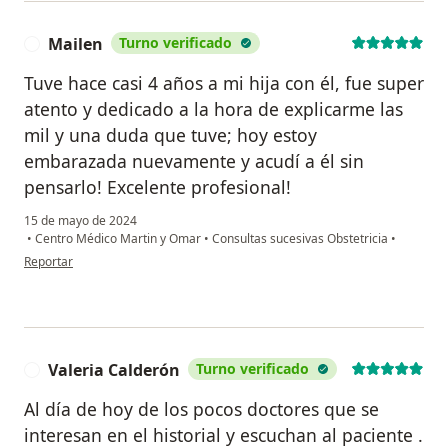
Mailen
Turno verificado
M
Tuve hace casi 4 años a mi hija con él, fue super
atento y dedicado a la hora de explicarme las
mil y una duda que tuve; hoy estoy
embarazada nuevamente y acudí a él sin
pensarlo! Excelente profesional!
15 de mayo de 2024
•
Centro Médico Martin y Omar
•
Consultas sucesivas Obstetricia
•
en opinión del usuario Mailen
Reportar
Valeria Calderón
Turno verificado
V
Al día de hoy de los pocos doctores que se
interesan en el historial y escuchan al paciente .