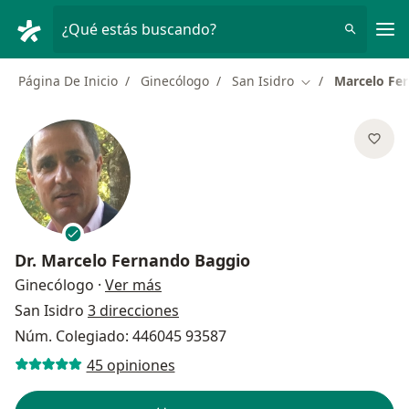
Men
¿Qué estás buscando?
Página De Inicio
Ginecólogo
San Isidro
Marcelo Fe
Cambiar de ciud
Dr.
Marcelo Fernando Baggio
sobre las especializaciones
Ginecólogo
·
Ver más
San Isidro
3 direcciones
Núm. Colegiado: 446045 93587
45 opiniones