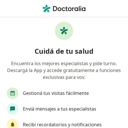
Men
Ginecólogo • San Isidro, Buenos Aires
Filtros
Obra social:
OSDE Binario
Ginecólogos recomendados de OSDE Binario
Cuidá de tu salud
en San Isidro
Encuentra los mejores especialistas y pide turno.
Descargá la App y accede gratuitamente a funciones
exclusivas para vos:
Gestioná tus visitas fácilmente
Enviá mensajes a tus especialistas
Destacado
Dr. Patricio Ehrman
Recibí recordatorios y notificaciones
·
Ver más
Ginecólogo, Obstetra