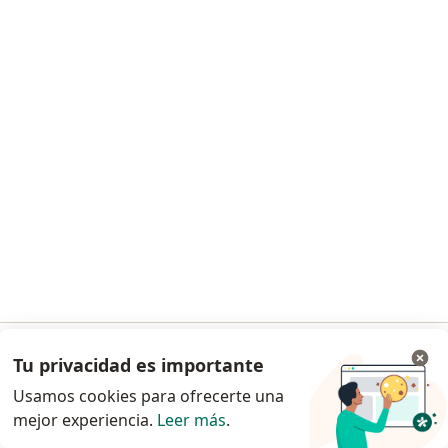
GRAL ALVEAR 331, Martínez
•
Mapa
Consultorio privado
Acepta OSDE Binario
Este especialista no ofrece reserva de turno en línea en esta dirección.
Solicitá un turno
Tu privacidad es importante
Ir a la app
Cemic San Isidro
Usamos cookies para ofrecerte una
·
Ver más
Ginecología, Clínica médica, Obstetricia
mejor experiencia.
Leer más
.
Continuar en el navegador
20 opiniones