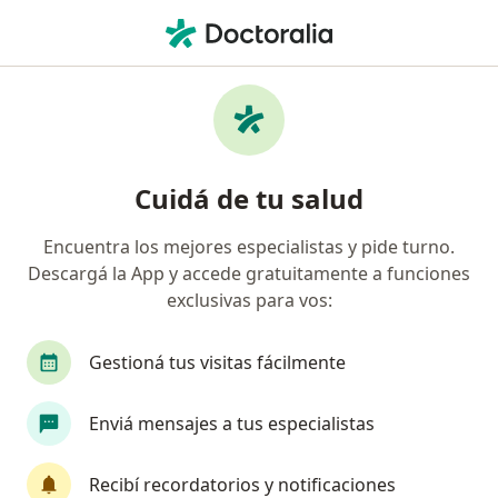
Men
Ginecólogo • San Isidro, Buenos Aires
Filtros
Obra social:
AcaSalud
Ginecólogos recomendados de AcaSalud en
Cuidá de tu salud
San Isidro
Encuentra los mejores especialistas y pide turno.
Descargá la App y accede gratuitamente a funciones
exclusivas para vos:
Gestioná tus visitas fácilmente
Enviá mensajes a tus especialistas
Dr. Marcelo Fernando Baggio
·
Ver más
Ginecólogo, Obstetra
Recibí recordatorios y notificaciones
45 opiniones