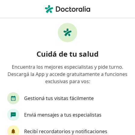
Men
Primera Consulta Ortopedia Y Traumatología • Capital Federal, Capital Federal
Filtros
• 1
Obra social
Mapa
Especialistas en Primera consulta Ortopedia
Cuidá de tu salud
y Traumatología Capital Federal
Encuentra los mejores especialistas y pide turno.
Descargá la App y accede gratuitamente a funciones
¿Qué especialidad estás buscando?
exclusivas para vos:
Traumatólogo
Cirujano general
Médico cl
Gestioná tus visitas fácilmente
Enviá mensajes a tus especialistas
Recibí recordatorios y notificaciones