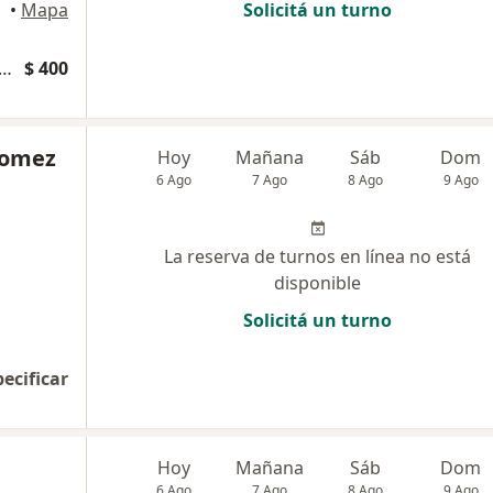
•
Mapa
Solicitá un turno
 sucesivas Cirugía Plástica, Estética y Reparadora
$ 400
Gomez
Hoy
Mañana
Sáb
Dom
6 Ago
7 Ago
8 Ago
9 Ago
La reserva de turnos en línea no está
disponible
Solicitá un turno
pecificar
Hoy
Mañana
Sáb
Dom
6 Ago
7 Ago
8 Ago
9 Ago