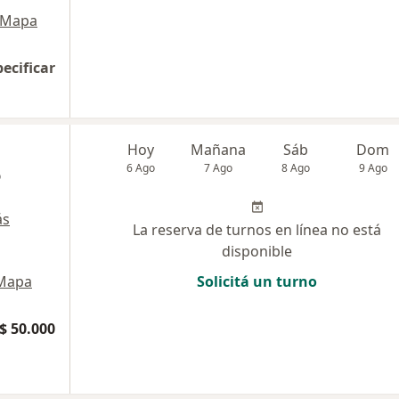
Mapa
pecificar
Hoy
Mañana
Sáb
Dom
6 Ago
7 Ago
8 Ago
9 Ago
o
ás
La reserva de turnos en línea no está
disponible
Mapa
Solicitá un turno
$ 50.000