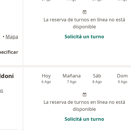
La reserva de turnos en línea no está
disponible
l Federal
•
Mapa
Solicitá un turno
pecificar
ldoni
Hoy
Mañana
Sáb
Dom
6 Ago
7 Ago
8 Ago
9 Ago
ás
La reserva de turnos en línea no está
disponible
Solicitá un turno