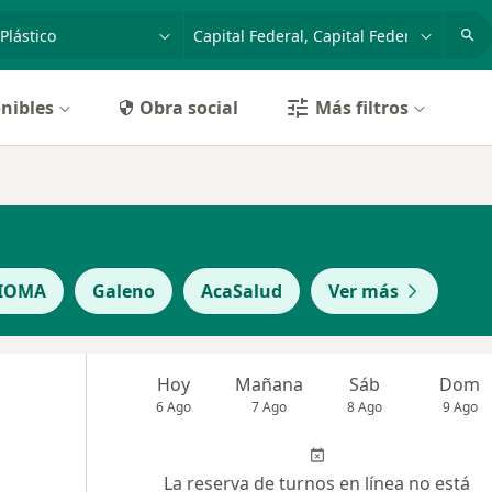
dad, enfermedad o nombre
p. ej. Buenos Aires
nibles
Obra social
Más filtros
IOMA
Galeno
AcaSalud
Ver más
Hoy
Mañana
Sáb
Dom
6 Ago
7 Ago
8 Ago
9 Ago
La reserva de turnos en línea no está