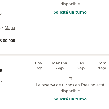
disponible
Solicitá un turno
3
2), Capital Federal
•
Mapa
$ 80.000
Hoy
Mañana
Sáb
Dom
6 Ago
7 Ago
8 Ago
9 Ago
na
ás
La reserva de turnos en línea no está
disponible
Solicitá un turno