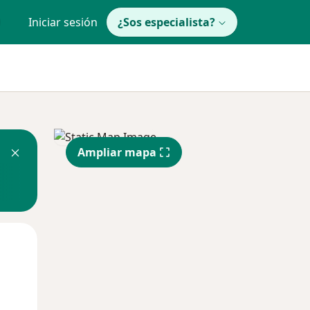
Iniciar sesión
¿Sos especialista?
Ampliar mapa
Lun
Mar
Mié
10 Ago
11 Ago
12 Ago