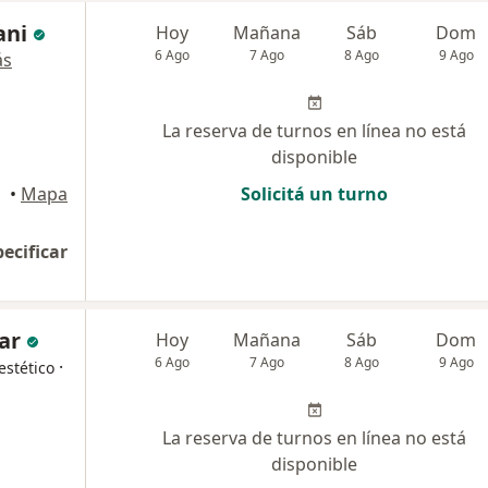
ani
Hoy
Mañana
Sáb
Dom
6 Ago
7 Ago
8 Ago
9 Ago
ás
La reserva de turnos en línea no está
disponible
•
Mapa
Solicitá un turno
pecificar
ar
Hoy
Mañana
Sáb
Dom
6 Ago
7 Ago
8 Ago
9 Ago
·
estético
La reserva de turnos en línea no está
disponible