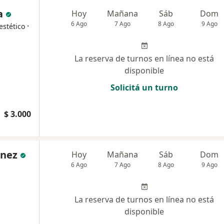
a
Hoy
Mañana
Sáb
Dom
6 Ago
7 Ago
8 Ago
9 Ago
·
estético
La reserva de turnos en línea no está
disponible
Solicitá un turno
$ 3.000
inez
Hoy
Mañana
Sáb
Dom
6 Ago
7 Ago
8 Ago
9 Ago
La reserva de turnos en línea no está
disponible