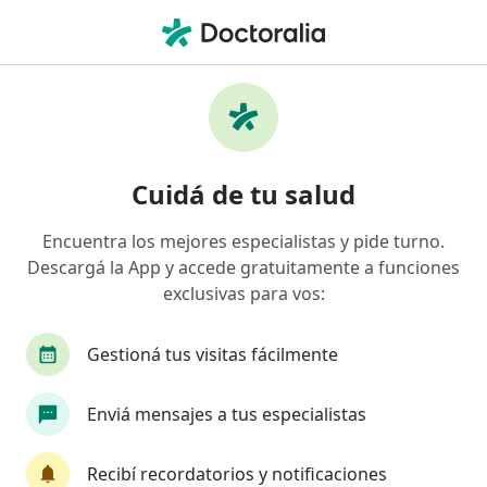
Men
Cirujano Plástico • Vicente López, Buenos Aires
Filtros
Obra social
Mapa
Cirujanos plásticos en Vicente López
Cuidá de tu salud
Encuentra los mejores especialistas y pide turno.
¿Cuál es tu obra social?
Descargá la App y accede gratuitamente a funciones
OSDE Binario
Swiss Medical
IOMA
Ga
exclusivas para vos:
Gestioná tus visitas fácilmente
Enviá mensajes a tus especialistas
Recibí recordatorios y notificaciones