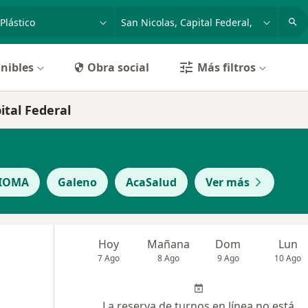
dad, enfermedad o nombre
p. ej. Buenos Aires
nibles
Obra social
Más filtros
ital Federal
IOMA
Galeno
AcaSalud
Ver más
Hoy
Mañana
Dom
Lun
7 Ago
8 Ago
9 Ago
10 Ago
La reserva de turnos en línea no está