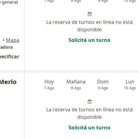
7 Ago
8 Ago
9 Ago
10 Ago
o general
La reserva de turnos en línea no está
disponible
os Aires
•
Mapa
Solicitá un turno
radora
pecificar
 Merlo
Hoy
Mañana
Dom
Lun
7 Ago
8 Ago
9 Ago
10 Ago
La reserva de turnos en línea no está
disponible
Solicitá un turno