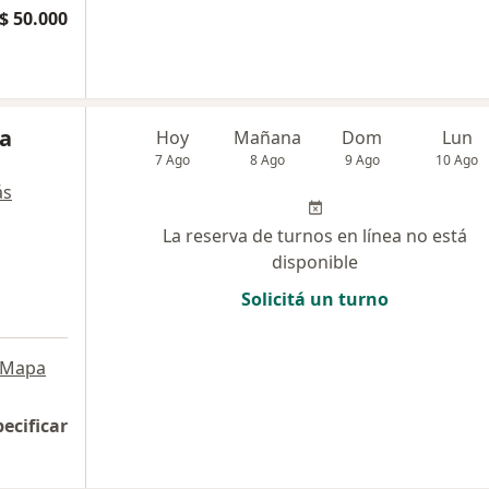
$ 50.000
na
Hoy
Mañana
Dom
Lun
7 Ago
8 Ago
9 Ago
10 Ago
ás
La reserva de turnos en línea no está
disponible
Solicitá un turno
Mapa
pecificar