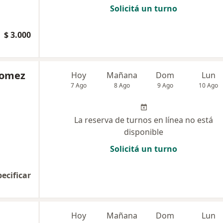
Solicitá un turno
$ 3.000
Gomez
Hoy
Mañana
Dom
Lun
7 Ago
8 Ago
9 Ago
10 Ago
La reserva de turnos en línea no está
disponible
Solicitá un turno
pecificar
Hoy
Mañana
Dom
Lun