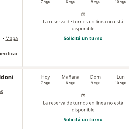
7 Ago
8 Ago
9 Ago
10 Ago
La reserva de turnos en línea no está
disponible
l Federal
•
Mapa
Solicitá un turno
pecificar
ldoni
Hoy
Mañana
Dom
Lun
7 Ago
8 Ago
9 Ago
10 Ago
ás
La reserva de turnos en línea no está
disponible
Solicitá un turno