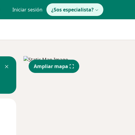
Iniciar sesión
¿Sos especialista?
Ampliar mapa
Mar
Mié
Jue
11 Ago
12 Ago
13 Ago