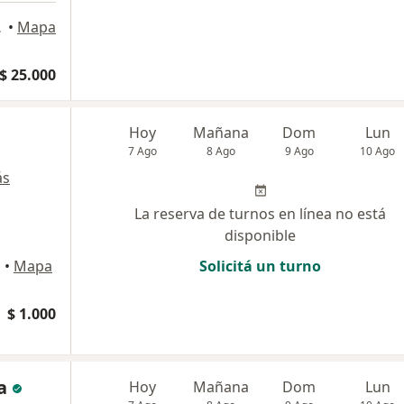
Federal
•
Mapa
$ 25.000
Hoy
Mañana
Dom
Lun
7 Ago
8 Ago
9 Ago
10 Ago
ás
La reserva de turnos en línea no está
disponible
l
•
Mapa
Solicitá un turno
$ 1.000
a
Hoy
Mañana
Dom
Lun