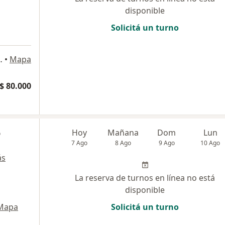
disponible
Solicitá un turno
2), Capital Federal
•
Mapa
$ 80.000
o
Hoy
Mañana
Dom
Lun
7 Ago
8 Ago
9 Ago
10 Ago
ás
La reserva de turnos en línea no está
disponible
Mapa
Solicitá un turno