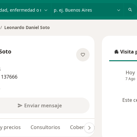
dad, enfermedad o nombre
p. ej. Buenos Aires
Leonardo Daniel Soto
mbiar de ciudad
Soto
Visita 
Visita p
sobre las especializaciones
s
Hoy
 137666
7 Ago
s
Este c
Enviar mensaje
 y precios
Consultorios
Coberturas médicas
Opin