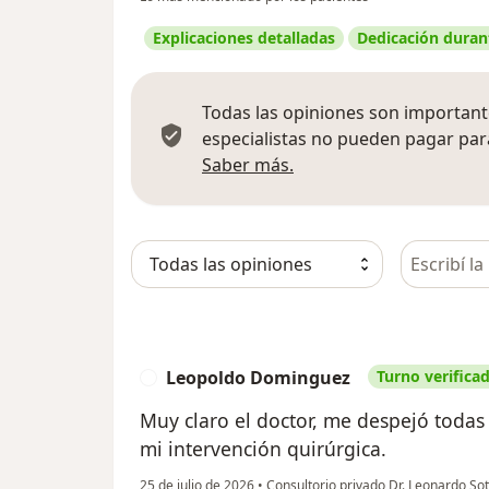
Explicaciones detalladas
Dedicación durant
Todas las opiniones son importante
especialistas no pueden pagar para
Más información sobre
Saber más.
Busca en 
Leopoldo Dominguez
Turno verifica
L
Muy claro el doctor, me despejó toda
mi intervención quirúrgica.
25 de julio de 2026
•
Consultorio privado Dr. Leonardo So