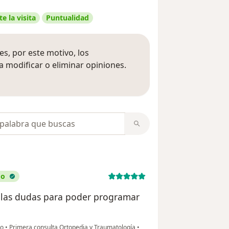
e la visita
Puntualidad
s, por este motivo, los
 modificar o eliminar opiniones.
 opiniones
opiniones
do
s las dudas para poder programar
to
•
Primera consulta Ortopedia y Traumatología
•