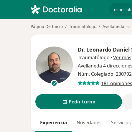
especiali
Página De Inicio
Traumatólogo
Avellaneda
Ca
Dr.
Leonardo Daniel 
Traumatólogo
·
Ver más
Avellaneda
4 direccione
Núm. Colegiado: 230792
181 opinione
Pedir turno
Experiencia
Novedades
Servicios