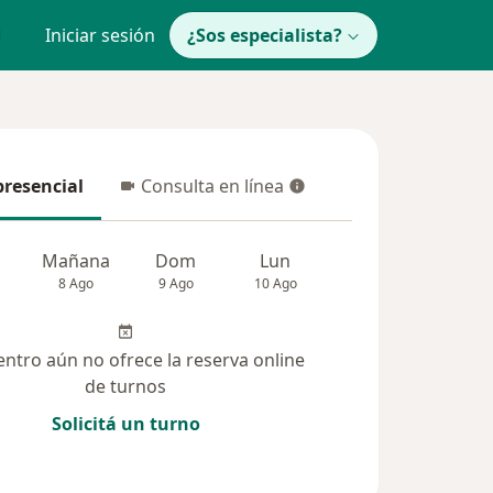
Iniciar sesión
¿Sos especialista?
presencial
Consulta en línea
resencial
Consulta en línea
Mañana
Dom
Lun
Mar
Mié
8 Ago
9 Ago
10 Ago
11 Ago
12 Ag
entro aún no ofrece la reserva online
de turnos
Solicitá un turno
iones (181)