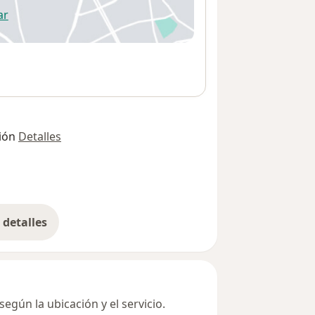
ar
 abre en una nueva pestaña
ión
Detalles
detalles
bre la dirección
egún la ubicación y el servicio.