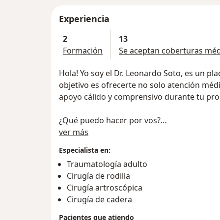
Experiencia
2
13
Formación
Se aceptan coberturas méd
Hola! Yo soy el Dr. Leonardo Soto, es un p
objetivo es ofrecerte no solo atención médi
apoyo cálido y comprensivo durante tu pro
¿Qué puedo hacer por vos?
Sobre mí
• Evaluación completa: Realizaré una evalua
ver más
entender completamente la naturaleza y la
Especialista en:
• Tratamiento personalizado: Desarrollaré 
Traumatología adulto
vos, que puede incluir terapia física, med
Cirugía de rodilla
mínimamente invasivos o cirugía si es nece
Cirugía artroscópica
• Educación y Prevención: Te proporcionaré
Cirugía de cadera
entender tu lesión y cómo podés prevenir p
• Apoyo continuo: Estaré con vos en cada p
Pacientes que atiendo