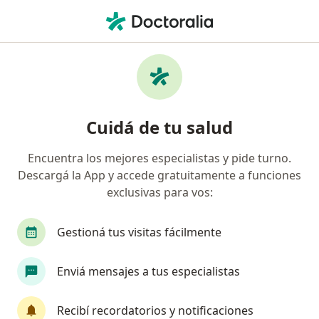
Men
Traumatólogo • Tigre, Buenos Aires
Filtros
Obra social
Mapa
Traumatólogos en Tigre
Cuidá de tu salud
Encuentra los mejores especialistas y pide turno.
¿Cuál es tu obra social?
Descargá la App y accede gratuitamente a funciones
OSDE Binario
Swiss Medical
IOMA
Ga
exclusivas para vos:
Gestioná tus visitas fácilmente
Enviá mensajes a tus especialistas
Recibí recordatorios y notificaciones