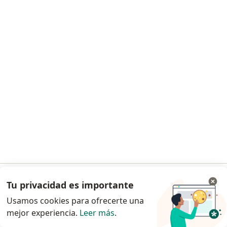
Jorge Luis Gosetti
Traumatólogo
Lavalle 1439, San Fernando
•
Mapa
Consultorio privado
Este especialista no ofrece reserva de turno en línea en esta dirección.
Solicitá un turno
Tu privacidad es importante
Ir a la app
Usamos cookies para ofrecerte una
mejor experiencia.
Leer más
.
Continuar en el navegador