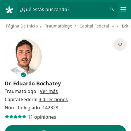
Men
¿Qué estás buscando?
Página De Inicio
Traumatólogo
Capital Federal
Edu
Cambiar d
Dr.
Eduardo Bochatey
sobre las especializaciones
Traumatólogo
·
Ver más
Capital Federal
3 direcciones
Núm. Colegiado: 142328
11 opiniones