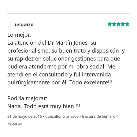
usuario
U
Lo mejor:
La atención del Dr Martín Jones, su
profesionalismo, su buen trato y disposicón ,y
su rapidez en solucionar gestiones para que
pudiera atenderme por mi obra social. Me
atendí en el consultorio y fui intervenida
quirúrgicamente por él. Todo excelente!!!
Podría mejorar:
Nada. Todo está muy bien !!!
31 de mayo de 2016
•
Consultorio privado
•
fractura de húmero
•
en opinión del usuario usuario
Reportar