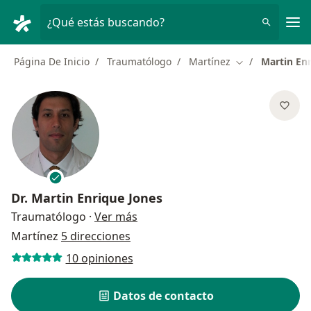
Men
¿Qué estás buscando?
Página De Inicio
Traumatólogo
Martínez
Martin En
Cambiar de ciu
Dr.
Martin Enrique Jones
sobre las especializaciones
Traumatólogo
·
Ver más
Martínez
5 direcciones
10 opiniones
Datos de contacto