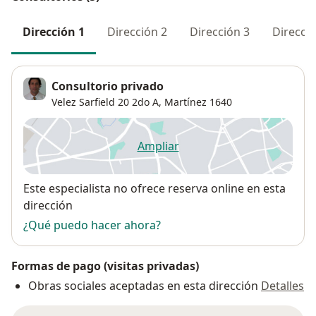
Dirección 1
Dirección 2
Dirección 3
Direcció
Consultorio privado
Velez Sarfield 20 2do A,
Martínez
1640
Ampliar
se abre en una nueva pestañ
Disponibilidad
Este especialista no ofrece reserva online en esta
dirección
¿Qué puedo hacer ahora?
Formas de pago (visitas privadas)
Obras sociales aceptadas en esta dirección
Detalles