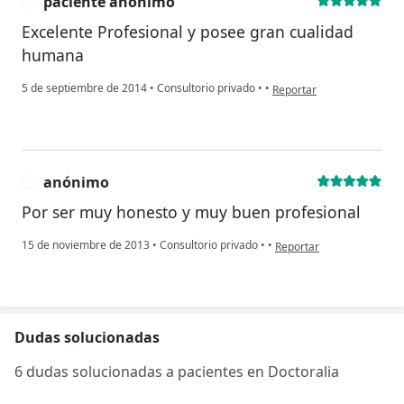
paciente anónimo
P
Excelente Profesional y posee gran cualidad
humana
en opinión del usuario pa
5 de septiembre de 2014
•
Consultorio privado
•
•
Reportar
anónimo
A
Por ser muy honesto y muy buen profesional
en opinión del usuario a
15 de noviembre de 2013
•
Consultorio privado
•
•
Reportar
Dudas solucionadas
6 dudas solucionadas a pacientes en Doctoralia