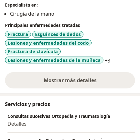
Especialista en:
Cirugía de la mano
Principales enfermedades tratadas
Fractura
Esguinces de dedos
Lesiones y enfermedades del codo
Fractura de clavícula
a11y_sr_mor
Lesiones y enfermedades de la muñeca
+3
Mostrar más detalles
sobre la experiencia
Servicios y precios
Consultas sucesivas Ortopedia y Traumatología
Detalles