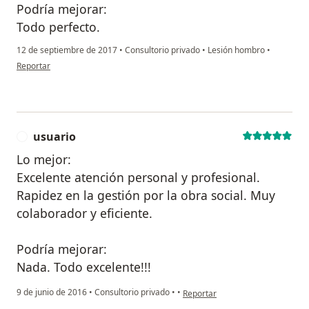
Podría mejorar:
Todo perfecto.
12 de septiembre de 2017
•
Consultorio privado
•
Lesión hombro
•
en opinión del usuario Cuenta eliminada
Reportar
usuario
U
Lo mejor:
Excelente atención personal y profesional.
Rapidez en la gestión por la obra social. Muy
colaborador y eficiente.
Podría mejorar:
Nada. Todo excelente!!!
en opinión del usuario usuario
9 de junio de 2016
•
Consultorio privado
•
•
Reportar