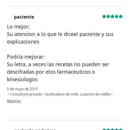
paciente
P
Lo mejor:
Su atencion a lo que le diceel paciente y sus
explicaciones
Podría mejorar:
Su letra, a veces las recetas no pueden ser
descifradas por elos farmaceuticos o
kinesiologos
5 de mayo de 2015
•
Consultorio privado
•
Quebradura de codo. Luxacion de rodilla
•
en opinión del usuario paciente
Reportar