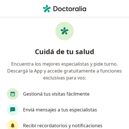
Men
Traumatólogo • Martínez, Buenos Aires
Filtros
Obra social:
Swiss Medical
Traumatólogos recomendados de Swiss
Cuidá de tu salud
Medical en Martínez
Encuentra los mejores especialistas y pide turno.
Descargá la App y accede gratuitamente a funciones
exclusivas para vos:
Gestioná tus visitas fácilmente
Enviá mensajes a tus especialistas
Dr. Mariano Buenanueva
·
Ver más
Traumatólogo
Recibí recordatorios y notificaciones
43 opiniones