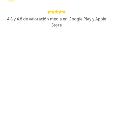
Dirección 1
Dirección 2
Dirección 3
4.8 y 4.8 de valoración media en Google Play y Apple
Avenida Rivadavia 5170 1 a, Ciudad Autónoma de Buenos Aires
•
Mapa
Store
CeKiF - Centro Kinésico Funcional
Acepta Swiss Medical
Sesiones sucesivas Fisiatría y Kinesiología
$ 23.000
Este especialista no ofrece reserva de turno en línea en esta dirección.
Solicitá un turno
Especialistas disponibles
Estos especialistas se encuentran fuera de Martínez,
Buenos Aires, en zonas cercanas a tu búsqueda