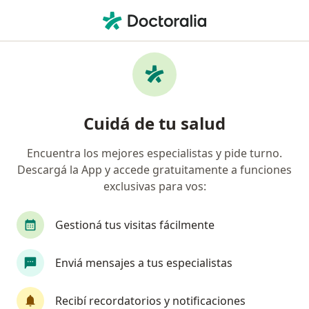
Men
Kinesiólogo • Martínez, Buenos Aires
Filtros
Obra social:
Swiss Medical
Kinesiólogos recomendados de Swiss
Cuidá de tu salud
Medical en Martínez
Encuentra los mejores especialistas y pide turno.
Descargá la App y accede gratuitamente a funciones
exclusivas para vos:
Gestioná tus visitas fácilmente
Enviá mensajes a tus especialistas
Lic. Mateo Bordacahar
·
Ver más
Kinesiólogo
Recibí recordatorios y notificaciones
12 opiniones