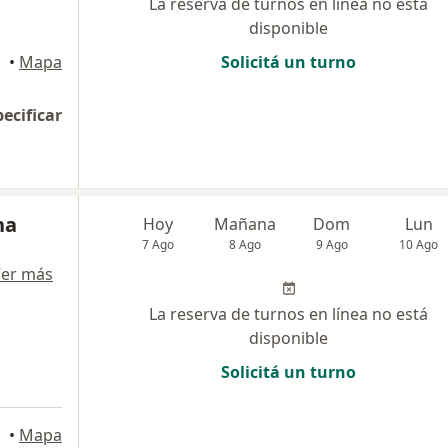
La reserva de turnos en línea no está
disponible
•
Mapa
Solicitá un turno
pecificar
na
Hoy
Mañana
Dom
Lun
7 Ago
8 Ago
9 Ago
10 Ago
er más
La reserva de turnos en línea no está
disponible
Solicitá un turno
eral
•
Mapa