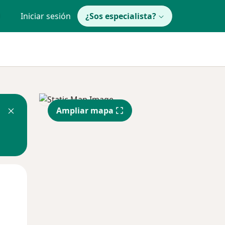
Iniciar sesión
¿Sos especialista?
Ampliar mapa
Mar
Mié
Jue
11 Ago
12 Ago
13 Ago