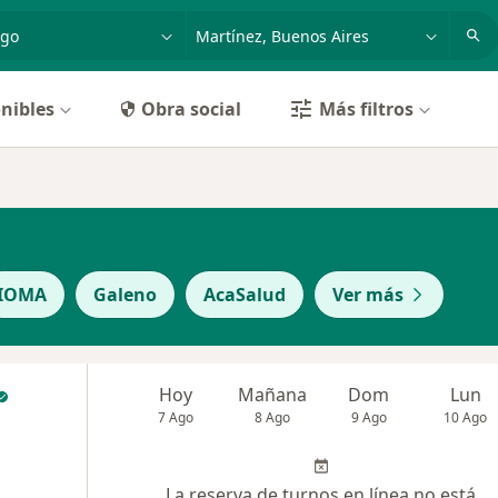
dad, enfermedad o nombre
p. ej. Buenos Aires
nibles
Obra social
Más filtros
IOMA
Galeno
AcaSalud
Ver más
Hoy
Mañana
Dom
Lun
7 Ago
8 Ago
9 Ago
10 Ago
La reserva de turnos en línea no está