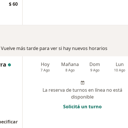
$ 60
 Vuelve más tarde para ver si hay nuevos horarios
yra
Hoy
Mañana
Dom
Lun
7 Ago
8 Ago
9 Ago
10 Ago
La reserva de turnos en línea no está
disponible
Solicitá un turno
pecificar