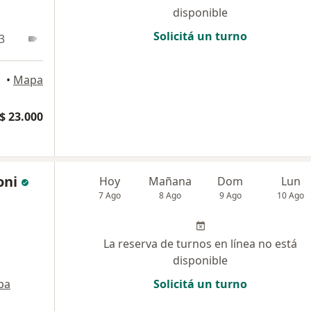
disponible
Solicitá un turno
3
En línea
Aires
•
Mapa
$ 23.000
oni
Hoy
Mañana
Dom
Lun
7 Ago
8 Ago
9 Ago
10 Ago
La reserva de turnos en línea no está
disponible
pa
Solicitá un turno