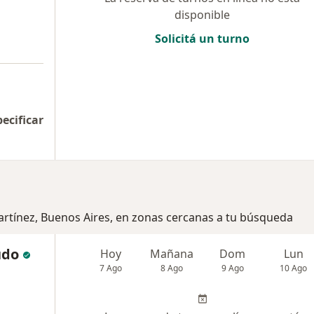
disponible
Solicitá un turno
pecificar
artínez, Buenos Aires, en zonas cercanas a tu búsqueda
udo
Hoy
Mañana
Dom
Lun
7 Ago
8 Ago
9 Ago
10 Ago