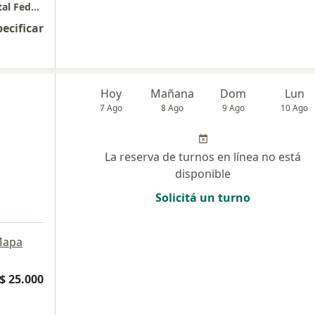
Lavalle 2762 (Piso 2do. Depto. 15) 1190 Capital Federal
pecificar
Hoy
Mañana
Dom
Lun
7 Ago
8 Ago
9 Ago
10 Ago
La reserva de turnos en línea no está
disponible
Solicitá un turno
apa
$ 25.000