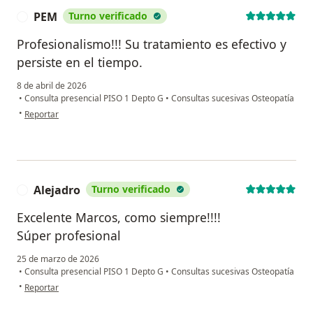
PEM
Turno verificado
P
Profesionalismo!!! Su tratamiento es efectivo y
persiste en el tiempo.
8 de abril de 2026
•
Consulta presencial PISO 1 Depto G
•
Consultas sucesivas Osteopatía
en opinión del usuario PEM
•
Reportar
Alejadro
Turno verificado
A
Excelente Marcos, como siempre!!!!
Súper profesional
25 de marzo de 2026
•
Consulta presencial PISO 1 Depto G
•
Consultas sucesivas Osteopatía
en opinión del usuario Alejadro
•
Reportar