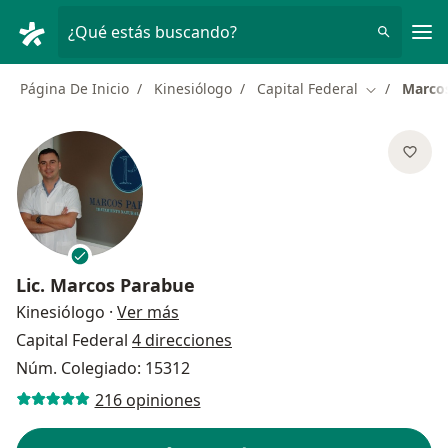
Men
¿Qué estás buscando?
Página De Inicio
Kinesiólogo
Capital Federal
Marco
Cambiar de 
Lic.
Marcos Parabue
sobre las especializaciones
Kinesiólogo
·
Ver más
Capital Federal
4 direcciones
Núm. Colegiado: 15312
216 opiniones