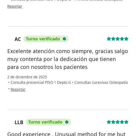
en opinión del usuario aldo j canaan
Reportar
AC
Turno verificado
A
Excelente atención como siempre, gracias salgo
muy contenta por la dedicación que tienen
para con nosotros los pacientes
2 de diciembre de 2025
•
Consulta presencial PISO 1 Depto G
•
Consultas sucesivas Osteopatía
en opinión del usuario AC
•
Reportar
LLB
Turno verificado
L
Good experience . Unusual method for me but