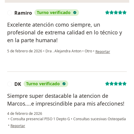
Ramiro
Turno verificado
R
Excelente atención como siempre, un
profesional de extrema calidad en lo técnico y
en la parte humana!
en opinión del usuario
5 de febrero de 2026
•
Dra . Alejandra Anton
•
Otro
•
Reportar
DK
Turno verificado
D
Siempre super destacable la atencion de
Marcos....e imprescindible para mis afecciones!
4 de febrero de 2026
•
Consulta presencial PISO 1 Depto G
•
Consultas sucesivas Osteopatía
en opinión del usuario DK
•
Reportar