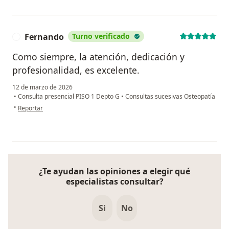
Fernando
Turno verificado
F
Como siempre, la atención, dedicación y
profesionalidad, es excelente.
12 de marzo de 2026
•
Consulta presencial PISO 1 Depto G
•
Consultas sucesivas Osteopatía
en opinión del usuario Fernando
•
Reportar
¿Te ayudan las opiniones a elegir qué
especialistas consultar?
Si
No