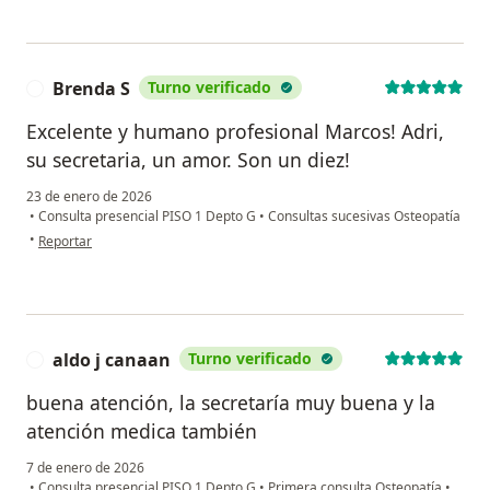
Brenda S
Turno verificado
B
Excelente y humano profesional Marcos! Adri,
su secretaria, un amor. Son un diez!
23 de enero de 2026
•
Consulta presencial PISO 1 Depto G
•
Consultas sucesivas Osteopatía
en opinión del usuario Brenda S
•
Reportar
aldo j canaan
Turno verificado
A
buena atención, la secretaría muy buena y la
atención medica también
7 de enero de 2026
•
Consulta presencial PISO 1 Depto G
•
Primera consulta Osteopatía
•