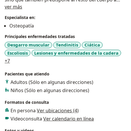
Sobre mí
enfermarse o lesionarse . De este modo busco reducir
ver más
y eliminar los dolores normalizando el funcionamiento
Especialista en:
de las estructuras mediante OSTEOPATIA ,
Osteopatía
reestableciendo la circulación e inervación por medio
de estímulos neurológicos con ACUPUNTURA y
Principales enfermedades tratadas
mejorando la incorporación de alimento por medio de
Desgarro muscular
Tendinitis
Ciática
una nutrición precisa para cada organismo bajo los
Escoliosis
Lesiones y enfermedades de la cadera
conceptos de MEDICINA AYURVEDA.
a11y_sr_more_diseases
+7
Pacientes que atiendo
Adultos (Sólo en algunas direcciones)
Niños (Sólo en algunas direcciones)
Formatos de consulta
En persona
Ver ubicaciones (4)
Videoconsulta
Ver calendario en línea
Fotos y videos