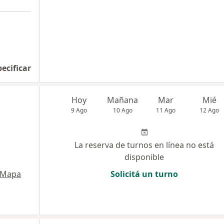
pecificar
Hoy
Mañana
Mar
Mié
9 Ago
10 Ago
11 Ago
12 Ago
La reserva de turnos en línea no está
disponible
Mapa
Solicitá un turno