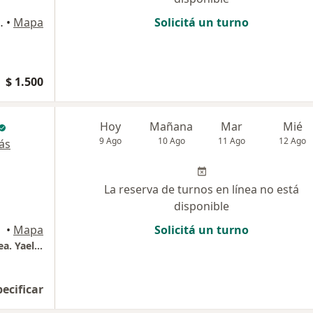
Dep B, Capital Federal
•
Mapa
Solicitá un turno
$ 1.500
Hoy
Mañana
Mar
Mié
9 Ago
10 Ago
11 Ago
12 Ago
ás
La reserva de turnos en línea no está
disponible
•
Mapa
Solicitá un turno
Gastroenterología y Endoscopia Digestiva Sea. Yael Dubner
pecificar