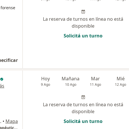
 forense
La reserva de turnos en línea no está
disponible
Solicitá un turno
pecificar
Hoy
Mañana
Mar
Mié
9 Ago
10 Ago
11 Ago
12 Ago
ás
La reserva de turnos en línea no está
disponible
), Capital Federal
•
Mapa
Solicitá un turno
Gedyt - Gastroenterología Diagnóstica y Terapéutica - Recoleta