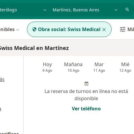
dad, enfermedad o nombre
p. ej. Buenos Aires
nibles
Obra social:
Swiss Medical
Má
wiss Medical en Martínez
Hoy
Mañana
Mar
Mié
9 Ago
10 Ago
11 Ago
12 Ago
ás
La reserva de turnos en línea no está
disponible
a
Ver teléfono