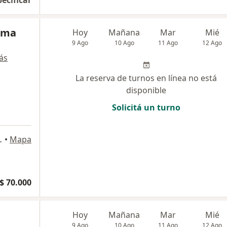
pecificar
uma
Hoy
Mañana
Mar
Mié
9 Ago
10 Ago
11 Ago
12 Ago
ás
La reserva de turnos en línea no está
disponible
Solicitá un turno
de Buenos Aires
•
Mapa
$ 70.000
Hoy
Mañana
Mar
Mié
9 Ago
10 Ago
11 Ago
12 Ago