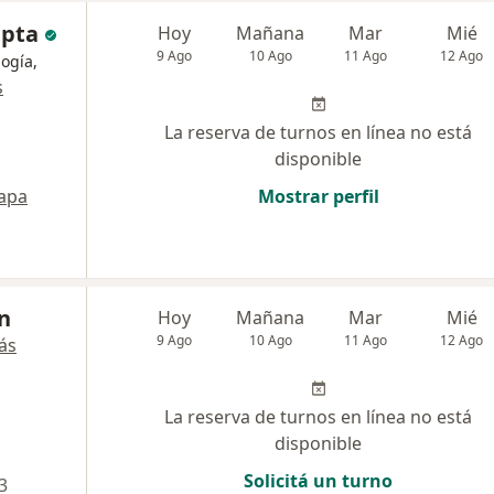
epta
Hoy
Mañana
Mar
Mié
9 Ago
10 Ago
11 Ago
12 Ago
logía,
s
La reserva de turnos en línea no está
disponible
apa
Mostrar perfil
in
Hoy
Mañana
Mar
Mié
9 Ago
10 Ago
11 Ago
12 Ago
ás
La reserva de turnos en línea no está
disponible
Solicitá un turno
3