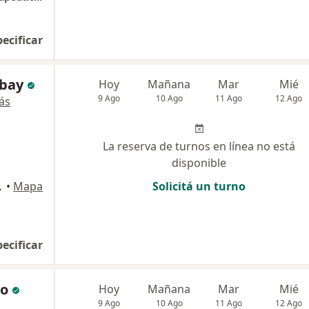
pecificar
ebay
Hoy
Mañana
Mar
Mié
9 Ago
10 Ago
11 Ago
12 Ago
ás
La reserva de turnos en línea no está
disponible
tal Federal
•
Mapa
Solicitá un turno
pecificar
no
Hoy
Mañana
Mar
Mié
9 Ago
10 Ago
11 Ago
12 Ago