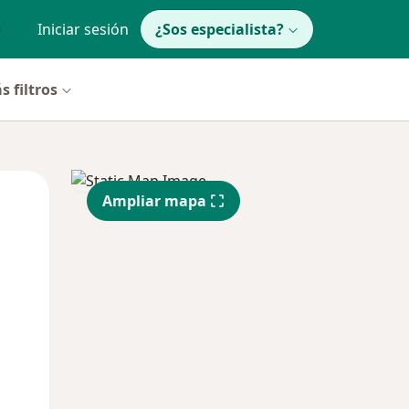
Iniciar sesión
¿Sos especialista?
s filtros
Jue
Vie
Sáb
Ampliar mapa
13 Ago
14 Ago
15 Ago