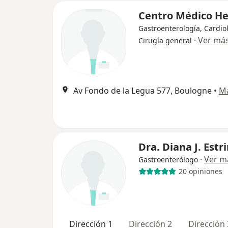
Centro Médico H
Gastroenterología, Cardio
·
Ver má
Cirugía general
Av Fondo de la Legua 577, Boulogne
•
M
Dra. Diana J. Estr
·
Ver m
Gastroenterólogo
20 opiniones
Dirección 1
Dirección 2
Dirección 