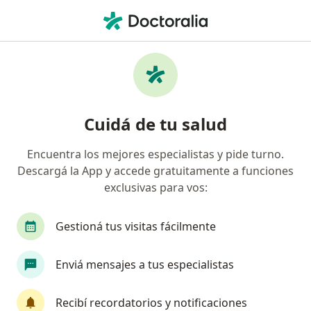
Men
Gastroenterólogo • Martínez, Buenos Aires
Filtros
Obra social
Mapa
Gastroenterólogos en Martínez
Cuidá de tu salud
Encuentra los mejores especialistas y pide turno.
¿Cuál es tu obra social?
Descargá la App y accede gratuitamente a funciones
OSDE Binario
Swiss Medical
Galeno
exclusivas para vos:
Gestioná tus visitas fácilmente
Enviá mensajes a tus especialistas
Recibí recordatorios y notificaciones