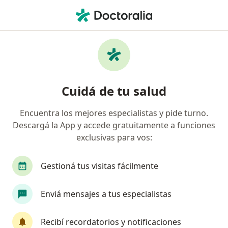
Men
Gastroenterólogo • San Fernando, Buenos Aires
Filtros
Obra social
Mapa
Gastroenterólogos en San Fernando
Cuidá de tu salud
Encuentra los mejores especialistas y pide turno.
¿Cuál es tu obra social?
Descargá la App y accede gratuitamente a funciones
OSDE Binario
Swiss Medical
Galeno
exclusivas para vos:
Gestioná tus visitas fácilmente
Enviá mensajes a tus especialistas
Recibí recordatorios y notificaciones