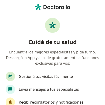
Men
Gastroenterólogo • Florida, Buenos Aires
Filtros
Obra social
Mapa
Gastroenterólogos en Florida
Cuidá de tu salud
Encuentra los mejores especialistas y pide turno.
¿Cuál es tu obra social?
Descargá la App y accede gratuitamente a funciones
OSDE Binario
Swiss Medical
Galeno
exclusivas para vos:
Gestioná tus visitas fácilmente
Enviá mensajes a tus especialistas
Recibí recordatorios y notificaciones